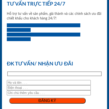
TƯ VẤN TRỰC TIẾP 24/7
Hỗ trợ tư vấn về sản phẩm, giá thành và các chính sách ưu đãi
chiết khấu cho khách hàng 24/7!
0933.707.707
0834.494.494
0855.400.400
0824.400.400
0834.300.300
0854.901.901
0899.400.400
0818.400.400
ĐK TƯ VẤN/ NHẬN ƯU ĐÃI