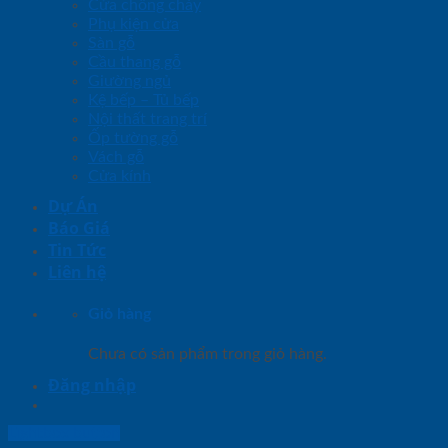
Cửa chống cháy
Phụ kiện cửa
Sàn gỗ
Cầu thang gỗ
Giường ngủ
Kệ bếp – Tủ bếp
Nội thất trang trí
Ốp tường gỗ
Vách gỗ
Cửa kính
Dự Án
Báo Giá
Tin Tức
Liên hệ
Giỏ hàng
Chưa có sản phẩm trong giỏ hàng.
Đăng nhập
Lightbox button