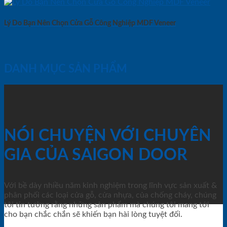
Lý Do Bạn Nên Chọn Cửa Gỗ Công Nghiệp MDF Veneer
DANH MỤC SẢN PHẨM
NÓI CHUYỆN VỚI CHUYÊN
GIA CỦA SAIGON DOOR
Với bề dày nhiều năm kinh nghiệm trong lĩnh vực sản xuất &
phân phối các loại cửa gỗ, cửa nhựa, của chống cháy, chúng
tôi tin tưởng rằng những sản phẩm mà chúng tôi mang tới
cho bạn chắc chắn sẽ khiến bạn hài lòng tuyệt đối.