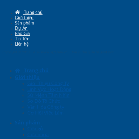
Trang chủ
Giới thiệu
Sản phẩm
Dự Án
Báo Giá
Tin Tức
Liên hệ
Copyright © 2010 - 2026
www.sgd.com.vn
- Đơn vị chủ quản
SaigonDoor
Trang chủ
Giới thiệu
Giới Thiệu Công Ty
Lĩnh Vực Hoạt Động
Sứ Mệnh Tầm Nhìn
Sơ Đồ Tổ Chức
Văn Hóa Công ty
Cơ Hội Việc Làm
Sản phẩm
Cửa gỗ
Cửa nhựa