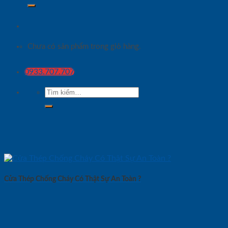
Chưa có sản phẩm trong giỏ hàng.
0933.707.707
Tìm
kiếm:
Cửa Thép Chống Cháy Có Thật Sự An Toàn ?