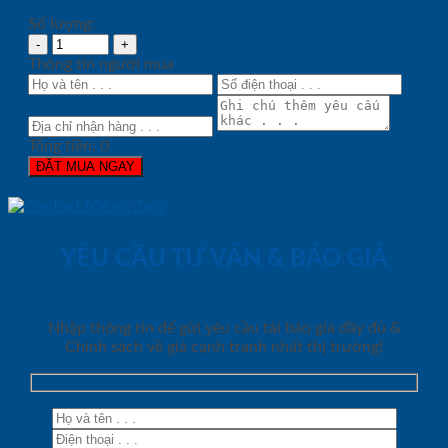
Số lượng:
Thông tin người mua
Tổng tiền:
0
ĐẶT MUA NGAY
YÊU CẦU TƯ VẤN & BÁO GIÁ
Nhập thông tin để gửi yêu cầu tải báo giá đầy đủ &
Chính sách về giá cạnh tranh nhất thị trường!