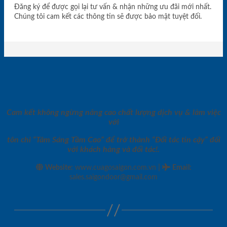
Đăng ký để được gọi lại tư vấn & nhận những ưu đãi mới nhất.
Chúng tôi cam kết các thông tin sẽ được bảo mật tuyệt đối.
Cam kết không ngừng nâng cao chất lượng dịch vụ & làm việc
với
tôn chỉ “Tâm Sáng Tầm Cao” để trở thành “Đối tác tin cậy” đối
với khách hàng và đối tác!.
|
Website:
www.cuagosaigon.com.vn
Email
:
sales.saigondoor@gmail.com