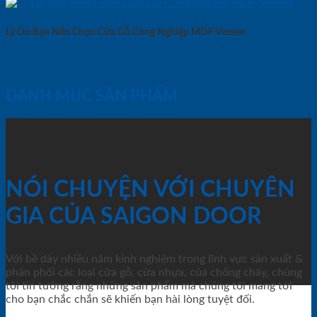
Lý Do Bạn Nên Chọn Cửa Gỗ Công Nghiệp MDF Veneer
DANH MỤC SẢN PHẨM
NÓI CHUYỆN VỚI CHUYÊN
GIA CỦA SAIGON DOOR
Với bề dày nhiều năm kinh nghiệm trong lĩnh vực sản xuất &
phân phối các loại cửa gỗ, cửa nhựa, của chống cháy, chúng
tôi tin tưởng rằng những sản phẩm mà chúng tôi mang tới
cho bạn chắc chắn sẽ khiến bạn hài lòng tuyệt đối.