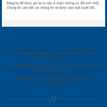
Đăng ký để được gọi lại tư vấn & nhận những ưu đãi mới nhất.
Chúng tôi cam kết các thông tin sẽ được bảo mật tuyệt đối.
Cam kết không ngừng nâng cao chất lượng dịch vụ & làm việc
với
tôn chỉ “Tâm Sáng Tầm Cao” để trở thành “Đối tác tin cậy” đối
với khách hàng và đối tác!.
|
Website:
www.cuagosaigon.com.vn
Email
:
sales.saigondoor@gmail.com