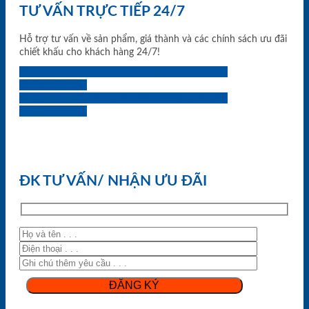
TƯ VẤN TRỰC TIẾP 24/7
Hỗ trợ tư vấn về sản phẩm, giá thành và các chính sách ưu đãi
chiết khấu cho khách hàng 24/7!
0933.707.707
0834.494.494
0855.400.400
0824.400.400
0834.300.300
0854.901.901
0899.400.400
0818.400.400
ĐK TƯ VẤN/ NHẬN ƯU ĐÃI