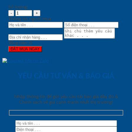
Số lượng:
Thông tin người mua
Tổng tiền:
0
ĐẶT MUA NGAY
YÊU CẦU TƯ VẤN & BÁO GIÁ
Nhập thông tin để gửi yêu cầu tải báo giá đầy đủ &
Chính sách về giá cạnh tranh nhất thị trường!