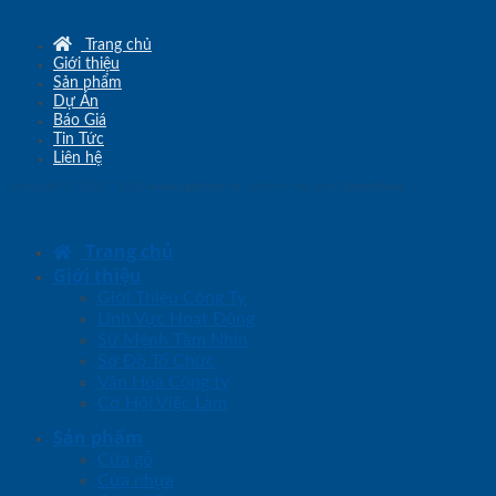
Trang chủ
Giới thiệu
Sản phẩm
Dự Án
Báo Giá
Tin Tức
Liên hệ
Copyright © 2010 - 2026
www.sgd.com.vn
- Đơn vị chủ quản
SaigonDoor
Trang chủ
Giới thiệu
Giới Thiệu Công Ty
Lĩnh Vực Hoạt Động
Sứ Mệnh Tầm Nhìn
Sơ Đồ Tổ Chức
Văn Hóa Công ty
Cơ Hội Việc Làm
Sản phẩm
Cửa gỗ
Cửa nhựa