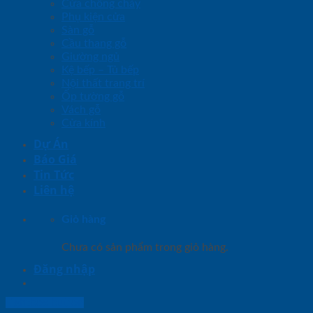
Cửa chống cháy
Phụ kiện cửa
Sàn gỗ
Cầu thang gỗ
Giường ngủ
Kệ bếp – Tủ bếp
Nội thất trang trí
Ốp tường gỗ
Vách gỗ
Cửa kính
Dự Án
Báo Giá
Tin Tức
Liên hệ
Giỏ hàng
Chưa có sản phẩm trong giỏ hàng.
Đăng nhập
Lightbox button