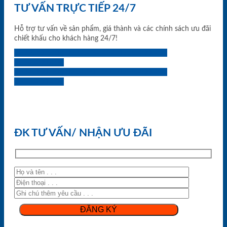
TƯ VẤN TRỰC TIẾP 24/7
Hỗ trợ tư vấn về sản phẩm, giá thành và các chính sách ưu đãi
chiết khấu cho khách hàng 24/7!
0933.707.707
0834.494.494
0855.400.400
0824.400.400
0834.300.300
0854.901.901
0899.400.400
0818.400.400
ĐK TƯ VẤN/ NHẬN ƯU ĐÃI