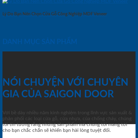
Lý Do Bạn Nên Chọn Cửa Gỗ Công Nghiệp MDF Veneer
DANH MỤC SẢN PHẨM
NÓI CHUYỆN VỚI CHUYÊN
GIA CỦA SAIGON DOOR
Với bề dày nhiều năm kinh nghiệm trong lĩnh vực sản xuất &
phân phối các loại cửa gỗ, cửa nhựa, của chống cháy, chúng
tôi tin tưởng rằng những sản phẩm mà chúng tôi mang tới
cho bạn chắc chắn sẽ khiến bạn hài lòng tuyệt đối.