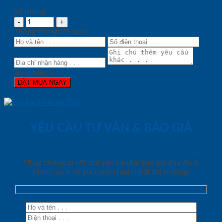
Số lượng:
Thông tin người mua
Tổng tiền:
0
ĐẶT MUA NGAY
YÊU CẦU TƯ VẤN & BÁO GIÁ
Nhập thông tin để gửi yêu cầu tải báo giá đầy đủ &
Chính sách về giá cạnh tranh nhất thị trường!