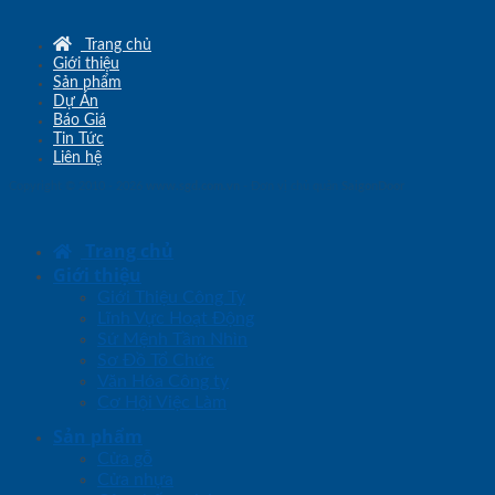
Trang chủ
Giới thiệu
Sản phẩm
Dự Án
Báo Giá
Tin Tức
Liên hệ
Copyright © 2010 - 2026
www.sgd.com.vn
- Đơn vị chủ quản
SaigonDoor
Trang chủ
Giới thiệu
Giới Thiệu Công Ty
Lĩnh Vực Hoạt Động
Sứ Mệnh Tầm Nhìn
Sơ Đồ Tổ Chức
Văn Hóa Công ty
Cơ Hội Việc Làm
Sản phẩm
Cửa gỗ
Cửa nhựa