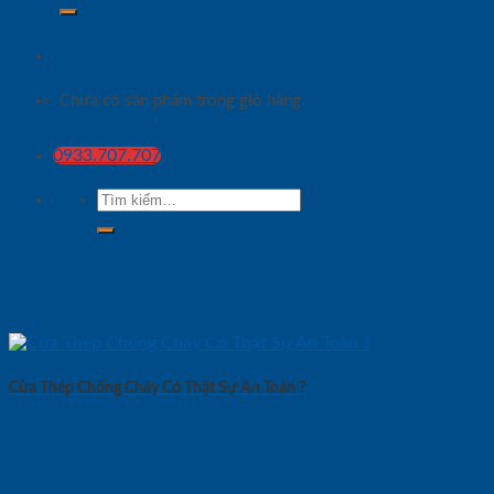
Chưa có sản phẩm trong giỏ hàng.
0933.707.707
Tìm
kiếm:
Cửa Thép Chống Cháy Có Thật Sự An Toàn ?