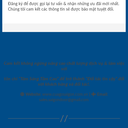
Đăng ký để được gọi lại tư vấn & nhận những ưu đãi mới nhất.
Chúng tôi cam kết các thông tin sẽ được bảo mật tuyệt đối.
Cam kết không ngừng nâng cao chất lượng dịch vụ & làm việc
với
tôn chỉ “Tâm Sáng Tầm Cao” để trở thành “Đối tác tin cậy” đối
với khách hàng và đối tác!.
|
Website:
www.cuagosaigon.com.vn
Email
:
sales.saigondoor@gmail.com