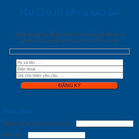
YÊU CẦU TƯ VẤN & BÁO GIÁ
Nhập thông tin để gửi yêu cầu tải báo giá đầy đủ &
Chính sách về giá cạnh tranh nhất thị trường!
Đăng nhập
Tên tài khoản hoặc địa chỉ email
*
Mật khẩu
*