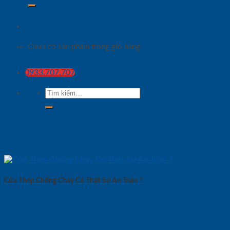
Chưa có sản phẩm trong giỏ hàng.
0933.707.707
Tìm
kiếm:
Cửa Thép Chống Cháy Có Thật Sự An Toàn ?