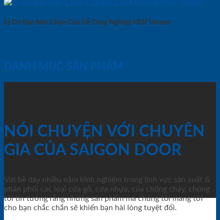
Lý Do Bạn Nên Chọn Cửa Gỗ Công Nghiệp MDF Veneer
DANH MỤC SẢN PHẨM
NÓI CHUYỆN VỚI CHUYÊN
GIA CỦA SAIGON DOOR
Với bề dày nhiều năm kinh nghiệm trong lĩnh vực sản xuất &
phân phối các loại cửa gỗ, cửa nhựa, của chống cháy, chúng
tôi tin tưởng rằng những sản phẩm mà chúng tôi mang tới
cho bạn chắc chắn sẽ khiến bạn hài lòng tuyệt đối.