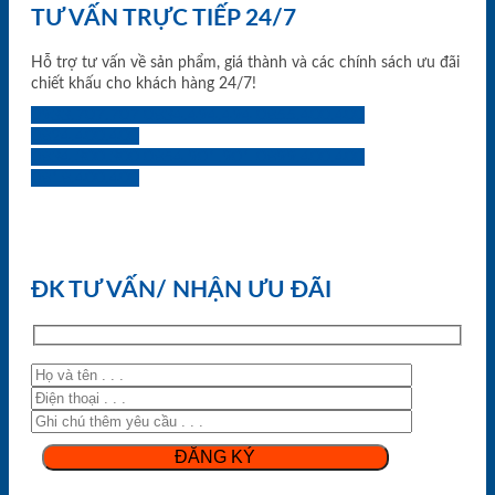
TƯ VẤN TRỰC TIẾP 24/7
Hỗ trợ tư vấn về sản phẩm, giá thành và các chính sách ưu đãi
chiết khấu cho khách hàng 24/7!
0933.707.707
0834.494.494
0855.400.400
0824.400.400
0834.300.300
0854.901.901
0899.400.400
0818.400.400
ĐK TƯ VẤN/ NHẬN ƯU ĐÃI