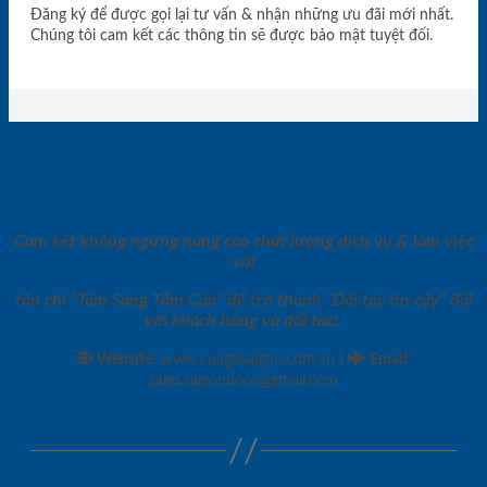
Đăng ký để được gọi lại tư vấn & nhận những ưu đãi mới nhất.
Chúng tôi cam kết các thông tin sẽ được bảo mật tuyệt đối.
Cam kết không ngừng nâng cao chất lượng dịch vụ & làm việc
với
tôn chỉ “Tâm Sáng Tầm Cao” để trở thành “Đối tác tin cậy” đối
với khách hàng và đối tác!.
|
Website:
www.cuagosaigon.com.vn
Email
:
sales.saigondoor@gmail.com