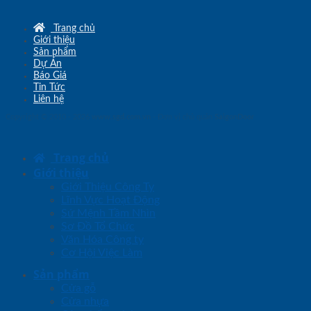
Trang chủ
Giới thiệu
Sản phẩm
Dự Án
Báo Giá
Tin Tức
Liên hệ
Copyright © 2010 - 2026
www.sgd.com.vn
- Đơn vị chủ quản
SaigonDoor
Trang chủ
Giới thiệu
Giới Thiệu Công Ty
Lĩnh Vực Hoạt Động
Sứ Mệnh Tầm Nhìn
Sơ Đồ Tổ Chức
Văn Hóa Công ty
Cơ Hội Việc Làm
Sản phẩm
Cửa gỗ
Cửa nhựa