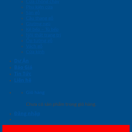
Cửa chống cháy
Phụ kiện cửa
Sàn gỗ
Cầu thang gỗ
Giường ngủ
Kệ bếp – Tủ bếp
Nội thất trang trí
Ốp tường gỗ
Vách gỗ
Cửa kính
Dự Án
Báo Giá
Tin Tức
Liên hệ
Giỏ hàng
Chưa có sản phẩm trong giỏ hàng.
Đăng nhập