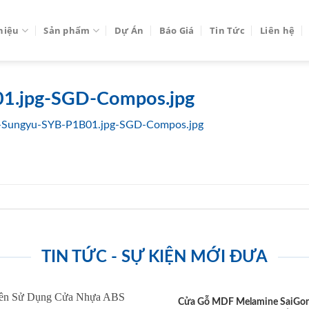
thiệu
Sản phẩm
Dự Án
Báo Giá
Tin Tức
Liên hệ
1.jpg-SGD-Compos.jpg
-Sungyu-SYB-P1B01.jpg-SGD-Compos.jpg
TIN TỨC - SỰ KIỆN MỚI ĐƯA
Cửa Gỗ MDF Melamine SaiGo