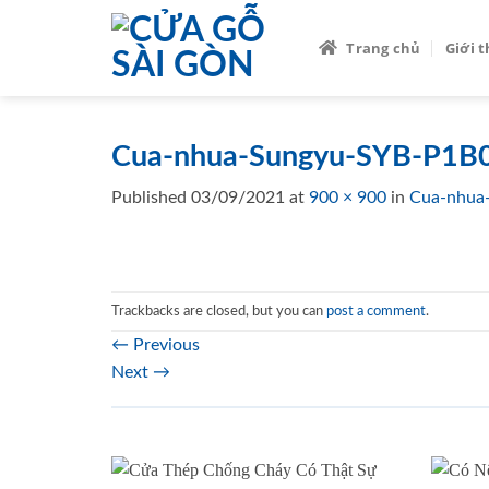
Skip
to
Trang chủ
Giới 
content
Cua-nhua-Sungyu-SYB-P1B0
Published
03/09/2021
at
900 × 900
in
Cua-nhua
Trackbacks are closed, but you can
post a comment
.
←
Previous
Next
→