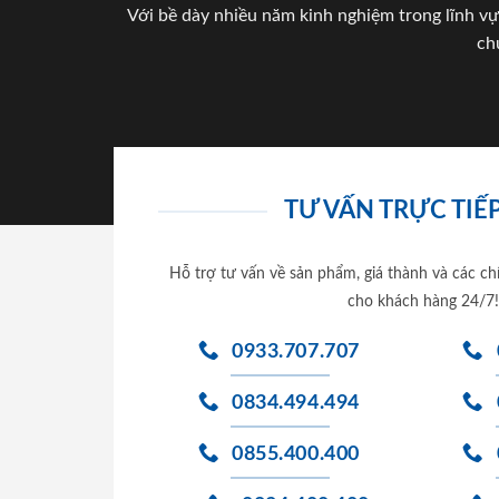
Với bề dày nhiều năm kinh nghiệm trong lĩnh vự
ch
TƯ VẤN TRỰC TIẾP
Hỗ trợ tư vấn về sản phẩm, giá thành và các ch
cho khách hàng 24/7!
0933.707.707
0834.494.494
0855.400.400