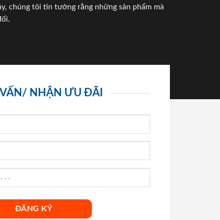
háy, chúng tôi tin tưởng rằng những sản phẩm mà
ối.
 VẤN/ NHẬN ƯU ĐÃI