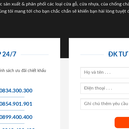
c sản xuất & phân phối các loại cửa gỗ, cửa nhựa, của chống c
úng tôi mang tới cho bạn chắc chắn sẽ khiến bạn hài lòng tuyệt đ
 24/7
ĐK TƯ
ính sách ưu đãi chiết khấu
0834.300.300
0854.901.901
0899.400.400