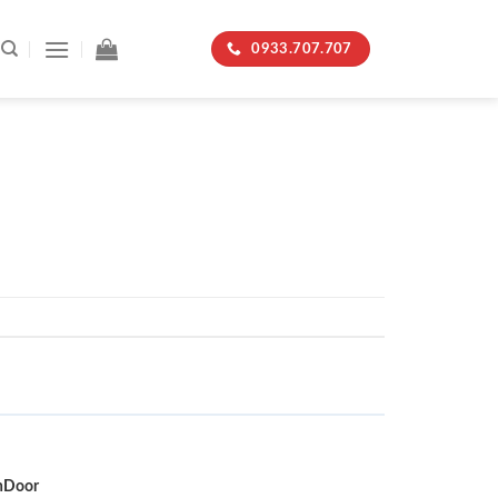
0933.707.707
nDoor