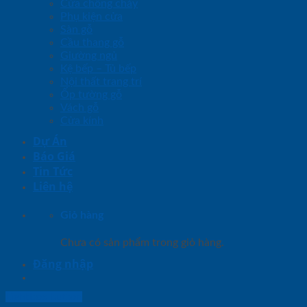
Cửa chống cháy
Phụ kiện cửa
Sàn gỗ
Cầu thang gỗ
Giường ngủ
Kệ bếp – Tủ bếp
Nội thất trang trí
Ốp tường gỗ
Vách gỗ
Cửa kính
Dự Án
Báo Giá
Tin Tức
Liên hệ
Giỏ hàng
Chưa có sản phẩm trong giỏ hàng.
Đăng nhập
Lightbox button