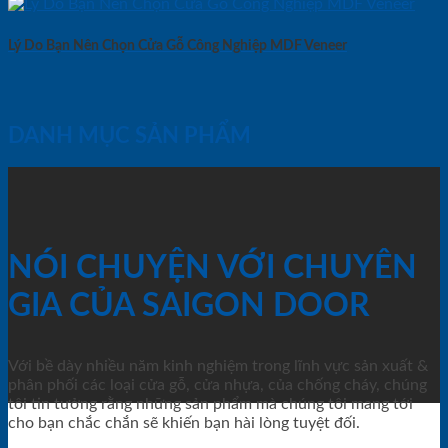
Lý Do Bạn Nên Chọn Cửa Gỗ Công Nghiệp MDF Veneer
DANH MỤC SẢN PHẨM
NÓI CHUYỆN VỚI CHUYÊN
GIA CỦA SAIGON DOOR
Với bề dày nhiều năm kinh nghiệm trong lĩnh vực sản xuất &
phân phối các loại cửa gỗ, cửa nhựa, của chống cháy, chúng
tôi tin tưởng rằng những sản phẩm mà chúng tôi mang tới
cho bạn chắc chắn sẽ khiến bạn hài lòng tuyệt đối.