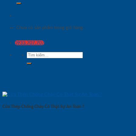
Chưa có sản phẩm trong giỏ hàng.
0933.707.707
Tìm
kiếm:
Cửa Thép Chống Cháy Có Thật Sự An Toàn ?