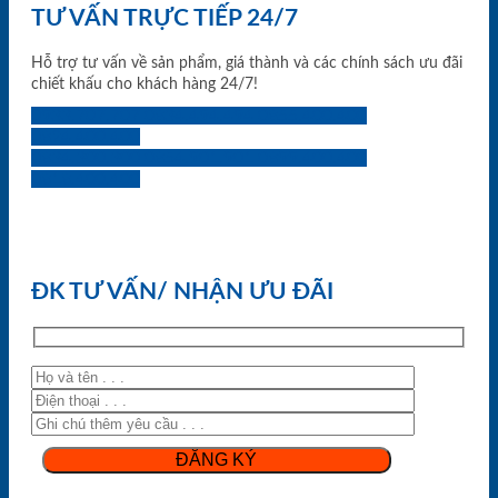
TƯ VẤN TRỰC TIẾP 24/7
Hỗ trợ tư vấn về sản phẩm, giá thành và các chính sách ưu đãi
chiết khấu cho khách hàng 24/7!
0933.707.707
0834.494.494
0855.400.400
0824.400.400
0834.300.300
0854.901.901
0899.400.400
0818.400.400
ĐK TƯ VẤN/ NHẬN ƯU ĐÃI