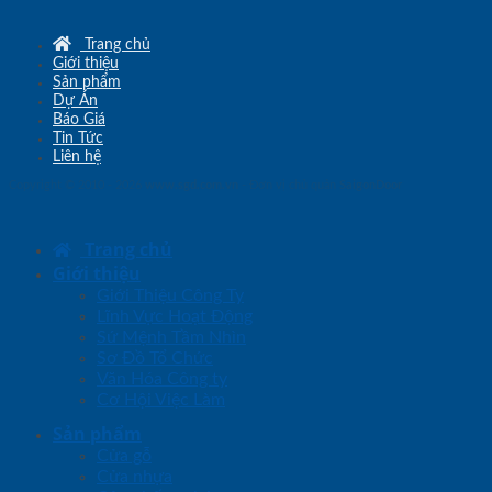
Trang chủ
Giới thiệu
Sản phẩm
Dự Án
Báo Giá
Tin Tức
Liên hệ
Copyright © 2010 - 2026
www.sgd.com.vn
- Đơn vị chủ quản
SaigonDoor
Trang chủ
Giới thiệu
Giới Thiệu Công Ty
Lĩnh Vực Hoạt Động
Sứ Mệnh Tầm Nhìn
Sơ Đồ Tổ Chức
Văn Hóa Công ty
Cơ Hội Việc Làm
Sản phẩm
Cửa gỗ
Cửa nhựa