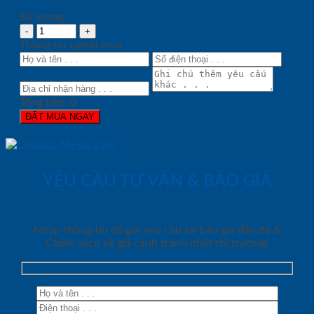
Số lượng:
Thông tin người mua
Tổng tiền:
0
ĐẶT MUA NGAY
YÊU CẦU TƯ VẤN & BÁO GIÁ
Nhập thông tin để gửi yêu cầu tải báo giá đầy đủ &
Chính sách về giá cạnh tranh nhất thị trường!