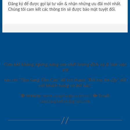
Đăng ký để được gọi lại tư vấn & nhận những ưu đãi mới nhất.
Chúng tôi cam kết các thông tin sẽ được bảo mật tuyệt đối.
Cam kết không ngừng nâng cao chất lượng dịch vụ & làm việc
với
tôn chỉ “Tâm Sáng Tầm Cao” để trở thành “Đối tác tin cậy” đối
với khách hàng và đối tác!.
|
Website:
www.cuagosaigon.com.vn
Email
:
sales.saigondoor@gmail.com