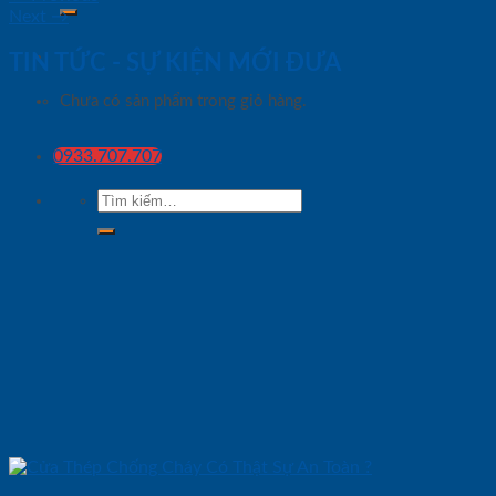
Next
→
TIN TỨC - SỰ KIỆN MỚI ĐƯA
Chưa có sản phẩm trong giỏ hàng.
0933.707.707
Tìm
kiếm: