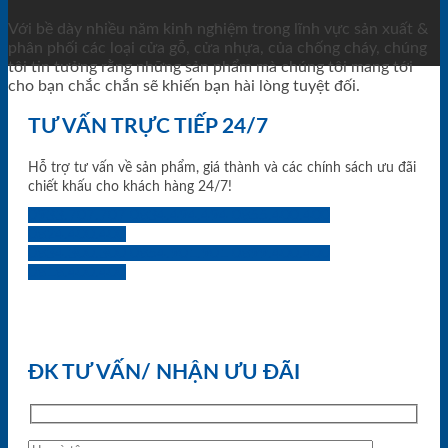
Với bề dày nhiều năm kinh nghiệm trong lĩnh vực sản xuất &
phân phối các loại cửa gỗ, cửa nhựa, của chống cháy, chúng
tôi tin tưởng rằng những sản phẩm mà chúng tôi mang tới
cho bạn chắc chắn sẽ khiến bạn hài lòng tuyệt đối.
TƯ VẤN TRỰC TIẾP 24/7
Hỗ trợ tư vấn về sản phẩm, giá thành và các chính sách ưu đãi
chiết khấu cho khách hàng 24/7!
0933.707.707
0834.494.494
0855.400.400
0824.400.400
0834.300.300
0854.901.901
0899.400.400
0818.400.400
ĐK TƯ VẤN/ NHẬN ƯU ĐÃI