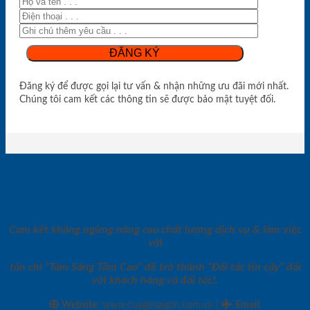
Đăng ký để được gọi lại tư vấn & nhận những ưu đãi mới nhất.
Chúng tôi cam kết các thông tin sẽ được bảo mật tuyệt đối.
Cam kết không ngừng nâng cao chất lượng dịch vụ & làm việc
với
tôn chỉ “Tâm Sáng Tầm Cao” để trở thành “Đối tác tin cậy” đối
với khách hàng và đối tác!.
|
Website:
www.cuagosaigon.com.vn
Email
: