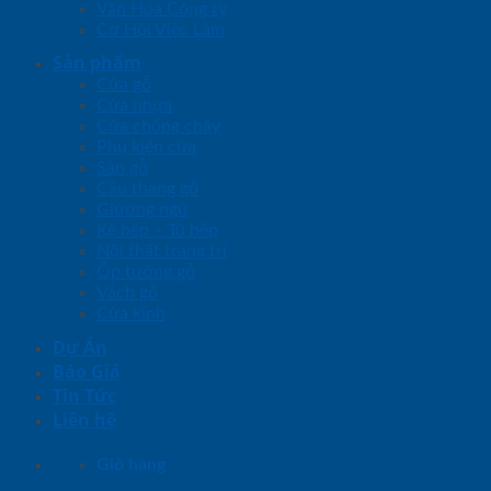
Văn Hóa Công ty
Cơ Hội Việc Làm
Sản phẩm
Cửa gỗ
Cửa nhựa
Cửa chống cháy
Phụ kiện cửa
Sàn gỗ
Cầu thang gỗ
Giường ngủ
Kệ bếp – Tủ bếp
Nội thất trang trí
Ốp tường gỗ
Vách gỗ
Cửa kính
Dự Án
Báo Giá
Tin Tức
Liên hệ
Giỏ hàng