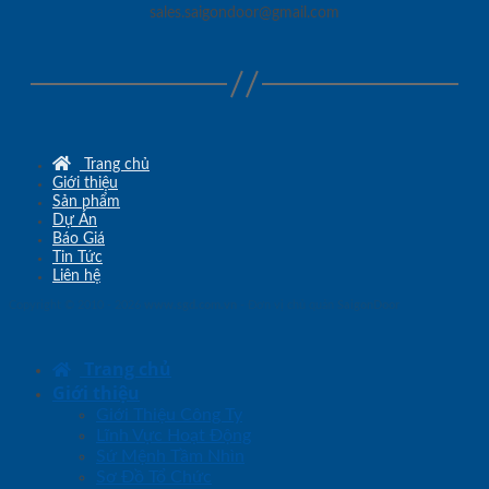
sales.saigondoor@gmail.com
Trang chủ
Giới thiệu
Sản phẩm
Dự Án
Báo Giá
Tin Tức
Liên hệ
Copyright © 2010 - 2026
www.sgd.com.vn
- Đơn vị chủ quản
SaigonDoor
Trang chủ
Giới thiệu
Giới Thiệu Công Ty
Lĩnh Vực Hoạt Động
Sứ Mệnh Tầm Nhìn
Sơ Đồ Tổ Chức