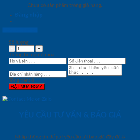
Chưa có sản phẩm trong giỏ hàng.
Đăng nhập
Lightbox button
Số lượng:
Thông tin người mua
Tổng tiền:
0
ĐẶT MUA NGAY
YÊU CẦU TƯ VẤN & BÁO GIÁ
Nhập thông tin để gửi yêu cầu tải báo giá đầy đủ &