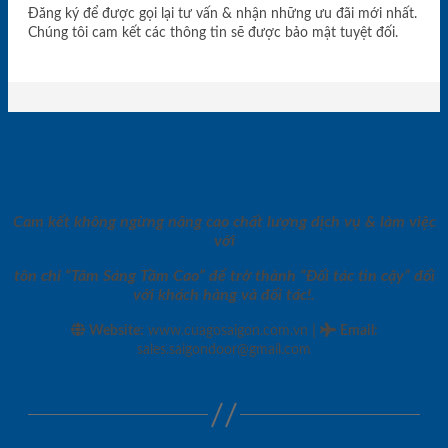
Đăng ký để được gọi lại tư vấn & nhận những ưu đãi mới nhất.
Chúng tôi cam kết các thông tin sẽ được bảo mật tuyệt đối.
Cam kết không ngừng nâng cao chất lượng dịch vụ & làm việc
với
tôn chỉ “Tâm Sáng Tầm Cao” để trở thành “Đối tác tin cậy” đối
với khách hàng và đối tác!.
|
Website:
www.cuagosaigon.com.vn
Email
:
sales.saigondoor@gmail.com