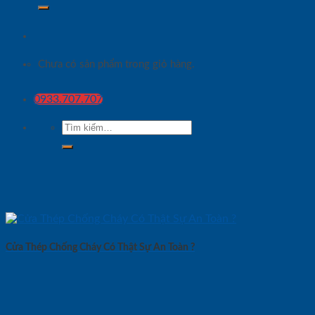
Chưa có sản phẩm trong giỏ hàng.
0933.707.707
Tìm
kiếm:
Cửa Thép Chống Cháy Có Thật Sự An Toàn ?