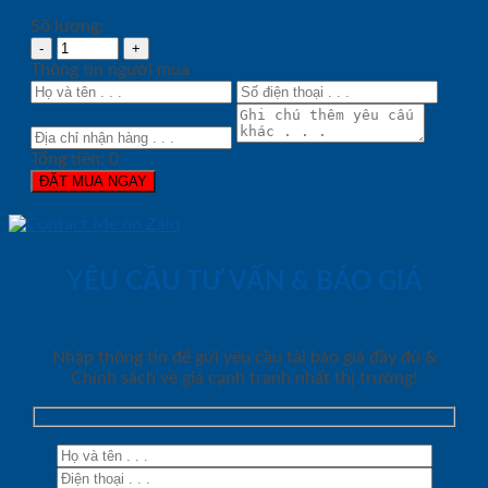
Số lượng:
Thông tin người mua
Tổng tiền:
0
ĐẶT MUA NGAY
YÊU CẦU TƯ VẤN & BÁO GIÁ
Nhập thông tin để gửi yêu cầu tải báo giá đầy đủ &
Chính sách về giá cạnh tranh nhất thị trường!