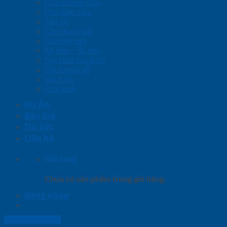
Cửa chống cháy
Phụ kiện cửa
Sàn gỗ
Cầu thang gỗ
Giường ngủ
Kệ bếp – Tủ bếp
Nội thất trang trí
Ốp tường gỗ
Vách gỗ
Cửa kính
Dự Án
Báo Giá
Tin Tức
Liên hệ
Giỏ hàng
Chưa có sản phẩm trong giỏ hàng.
Đăng nhập
Lightbox button