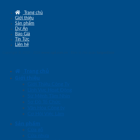
Trang chủ
Giới thiệu
Sản phẩm
Dự Án
Báo Giá
Tin Tức
Liên hệ
Copyright © 2010 - 2026
www.sgd.com.vn
- Đơn vị chủ quản
SaigonDoor
Trang chủ
Giới thiệu
Giới Thiệu Công Ty
Lĩnh Vực Hoạt Động
Sứ Mệnh Tầm Nhìn
Sơ Đồ Tổ Chức
Văn Hóa Công ty
Cơ Hội Việc Làm
Sản phẩm
Cửa gỗ
Cửa nhựa