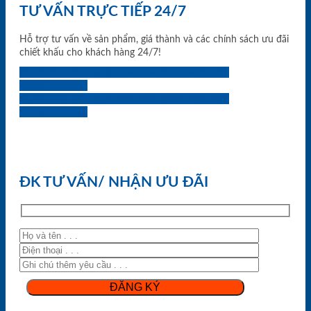
TƯ VẤN TRỰC TIẾP 24/7
Hỗ trợ tư vấn về sản phẩm, giá thành và các chính sách ưu đãi
chiết khấu cho khách hàng 24/7!
0933.707.707
0834.494.494
0855.400.400
0824.400.400
0834.300.300
0854.901.901
0899.400.400
0818.400.400
ĐK TƯ VẤN/ NHẬN ƯU ĐÃI