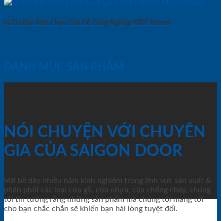
Lý Do Bạn Nên Chọn Cửa Gỗ Công Nghiệp MDF Veneer
DANH MỤC SẢN PHẨM
NÓI CHUYỆN VỚI CHUYÊN
GIA CỦA SAIGON DOOR
Với bề dày nhiều năm kinh nghiệm trong lĩnh vực sản xuất &
phân phối các loại cửa gỗ, cửa nhựa, của chống cháy, chúng
tôi tin tưởng rằng những sản phẩm mà chúng tôi mang tới
cho bạn chắc chắn sẽ khiến bạn hài lòng tuyệt đối.