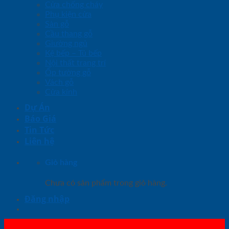
Cửa chống cháy
Phụ kiện cửa
Sàn gỗ
Cầu thang gỗ
Giường ngủ
Kệ bếp – Tủ bếp
Nội thất trang trí
Ốp tường gỗ
Vách gỗ
Cửa kính
Dự Án
Báo Giá
Tin Tức
Liên hệ
Giỏ hàng
Chưa có sản phẩm trong giỏ hàng.
Đăng nhập