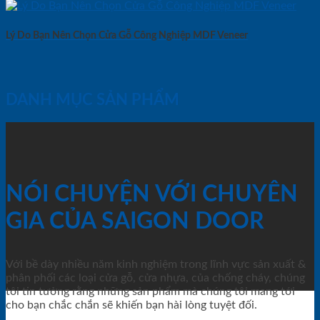
Lý Do Bạn Nên Chọn Cửa Gỗ Công Nghiệp MDF Veneer
DANH MỤC SẢN PHẨM
NÓI CHUYỆN VỚI CHUYÊN
GIA CỦA SAIGON DOOR
Với bề dày nhiều năm kinh nghiệm trong lĩnh vực sản xuất &
phân phối các loại cửa gỗ, cửa nhựa, của chống cháy, chúng
tôi tin tưởng rằng những sản phẩm mà chúng tôi mang tới
cho bạn chắc chắn sẽ khiến bạn hài lòng tuyệt đối.