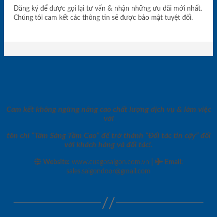
Đăng ký để được gọi lại tư vấn & nhận những ưu đãi mới nhất.
Chúng tôi cam kết các thông tin sẽ được bảo mật tuyệt đối.
Cam kết không ngừng nâng cao chất lượng dịch vụ & làm việc
với
tôn chỉ “Tâm Sáng Tầm Cao” để trở thành “Đối tác tin cậy” đối
với khách hàng và đối tác!.
|
Website:
www.cuagosaigon.com.vn
Email
:
sales.saigondoor@gmail.com