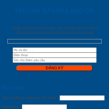
YÊU CẦU TƯ VẤN & BÁO GIÁ
Nhập thông tin để gửi yêu cầu tải báo giá đầy đủ &
Chính sách về giá cạnh tranh nhất thị trường!
Đăng nhập
Tên tài khoản hoặc địa chỉ email
*
Mật khẩu
*