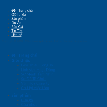
Trang chủ
Giới thiệu
Sản phẩm
Dự Án
Báo Giá
Tin Tức
Liên hệ
Copyright © 2010 - 2026
www.sgd.com.vn
- Đơn vị chủ quản
SaigonDoor
Trang chủ
Giới thiệu
Giới Thiệu Công Ty
Lĩnh Vực Hoạt Động
Sứ Mệnh Tầm Nhìn
Sơ Đồ Tổ Chức
Văn Hóa Công ty
Cơ Hội Việc Làm
Sản phẩm
Cửa gỗ
Cửa nhựa