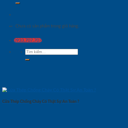
Chưa có sản phẩm trong giỏ hàng.
0933.707.707
Tìm
kiếm:
Cửa Thép Chống Cháy Có Thật Sự An Toàn ?