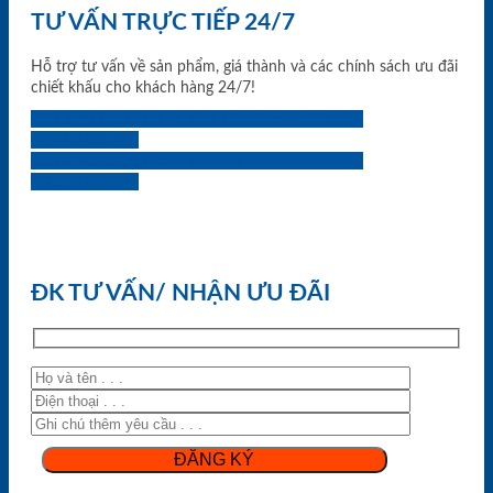
TƯ VẤN TRỰC TIẾP 24/7
Hỗ trợ tư vấn về sản phẩm, giá thành và các chính sách ưu đãi
chiết khấu cho khách hàng 24/7!
0933.707.707
0834.494.494
0855.400.400
0824.400.400
0834.300.300
0854.901.901
0899.400.400
0818.400.400
ĐK TƯ VẤN/ NHẬN ƯU ĐÃI