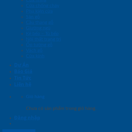
Cửa chống cháy
Phụ kiện cửa
Sàn gỗ
Cầu thang gỗ
Giường ngủ
Kệ bếp – Tủ bếp
Nội thất trang trí
Ốp tường gỗ
Vách gỗ
Cửa kính
Dự Án
Báo Giá
Tin Tức
Liên hệ
Giỏ hàng
Chưa có sản phẩm trong giỏ hàng.
Đăng nhập
Lightbox button