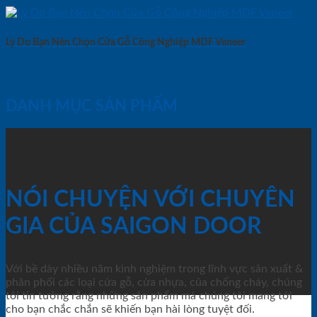
Lý Do Bạn Nên Chọn Cửa Gỗ Công Nghiệp MDF Veneer
DANH MỤC SẢN PHẨM
NÓI CHUYỆN VỚI CHUYÊN
GIA CỦA SAIGON DOOR
Với bề dày nhiều năm kinh nghiệm trong lĩnh vực sản xuất &
phân phối các loại cửa gỗ, cửa nhựa, của chống cháy, chúng
tôi tin tưởng rằng những sản phẩm mà chúng tôi mang tới
cho bạn chắc chắn sẽ khiến bạn hài lòng tuyệt đối.