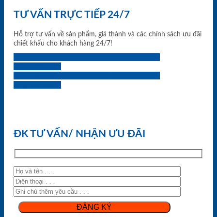
TƯ VẤN TRỰC TIẾP 24/7
Hỗ trợ tư vấn về sản phẩm, giá thành và các chính sách ưu đãi
chiết khấu cho khách hàng 24/7!
0933.707.707
0834.494.494
0855.400.400
0824.400.400
0834.300.300
0854.901.901
0899.400.400
0818.400.400
ĐK TƯ VẤN/ NHẬN ƯU ĐÃI