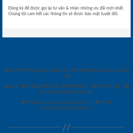
Đăng ký để được gọi lại tư vấn & nhận những ưu đãi mới nhất.
Chúng tôi cam kết các thông tin sẽ được bảo mật tuyệt đối.
Cam kết không ngừng nâng cao chất lượng dịch vụ & làm việc
với
tôn chỉ “Tâm Sáng Tầm Cao” để trở thành “Đối tác tin cậy” đối
với khách hàng và đối tác!.
|
Website:
www.cuagosaigon.com.vn
Email
:
sales.saigondoor@gmail.com