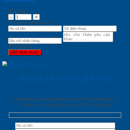
Số lượng:
Thông tin người mua
Tổng tiền:
0
ĐẶT MUA NGAY
YÊU CẦU TƯ VẤN & BÁO GIÁ
Nhập thông tin để gửi yêu cầu tải báo giá đầy đủ &
Chính sách về giá cạnh tranh nhất thị trường!