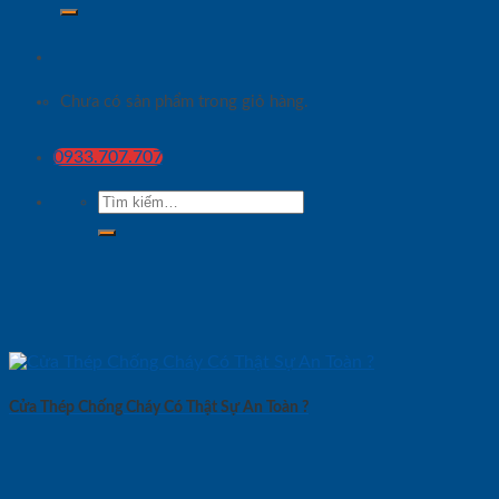
Chưa có sản phẩm trong giỏ hàng.
0933.707.707
Tìm
kiếm:
Cửa Thép Chống Cháy Có Thật Sự An Toàn ?