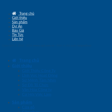
Trang chủ
Giới thiệu
Sản phẩm
Dự Án
Báo Giá
Tin Tức
Liên hệ
Copyright © 2010 - 2026
www.sgd.com.vn
- Đơn vị chủ quản
SaigonDoor
Trang chủ
Giới thiệu
Giới Thiệu Công Ty
Lĩnh Vực Hoạt Động
Sứ Mệnh Tầm Nhìn
Sơ Đồ Tổ Chức
Văn Hóa Công ty
Cơ Hội Việc Làm
Sản phẩm
Cửa gỗ
Cửa nhựa