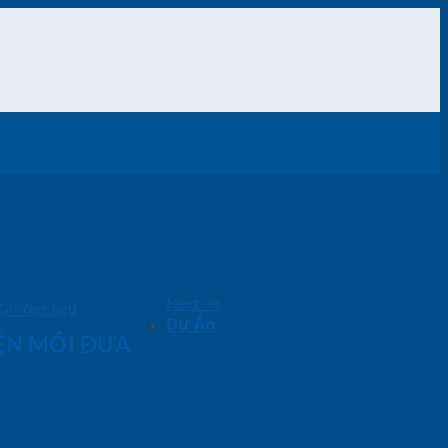
Next
→
Giường ngủ
Dự Án
IỆN MỚI ĐƯA