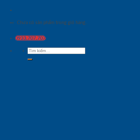
Chưa có sản phẩm trong giỏ hàng.
0933.707.707
Tìm
kiếm: