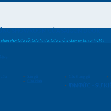
ỐNG SHOWROOM CỬA SAIGON DOOR
, phân phối Cửa gỗ, Cửa Nhựa, Cửa chống cháy uy tín tại HCM !
.jpg
 cửa
Sàn gỗ
Cầu thang gỗ
Cửa kính
Báo Giá
TIN TỨC - SỰ K