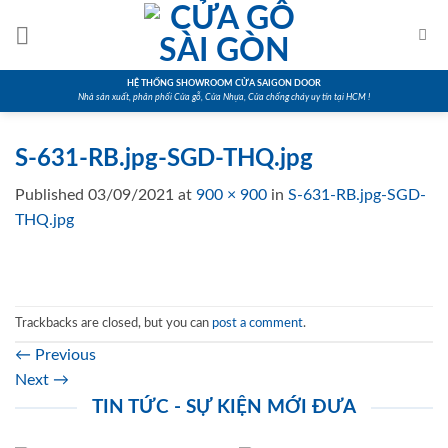
Skip
to
content
HỆ THỐNG SHOWROOM CỬA SAIGON DOOR
Nhà sản xuất, phân phối Cửa gỗ, Cửa Nhựa, Cửa chống cháy uy tín tại HCM !
S-631-RB.jpg-SGD-THQ.jpg
Published
03/09/2021
at
900 × 900
in
S-631-RB.jpg-SGD-
THQ.jpg
Trackbacks are closed, but you can
post a comment
.
←
Previous
Next
→
TIN TỨC - SỰ KIỆN MỚI ĐƯA