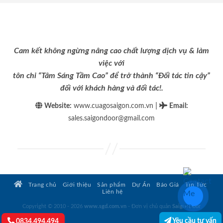
Cam kết không ngừng nâng cao chất lượng dịch vụ & làm
việc với
tôn chỉ “Tâm Sáng Tầm Cao” để trở thành “Đối tác tin cậy”
đối với khách hàng và đối tác!.
|
Website:
www.cuagosaigon.com.vn
Email
:
sales.saigondoor@gmail.com
Trang chủ
Giới thiệu
Sản phẩm
Dự Án
Báo Giá
Tin Tức
Liên hệ
Copyright © 2010 - 2026
www.sgd.com.vn
- Đơn vị chủ quản
SaigonDoor
Yêu cầu tư vấn
0834.494.494