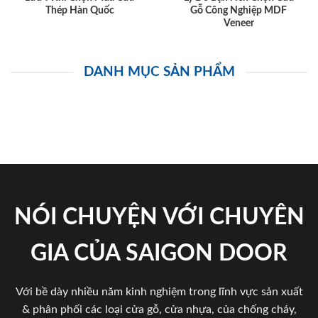
Thép Hàn Quốc
Gỗ Công Nghiệp MDF
Veneer
DANH MỤC SẢN PHẨM
NÓI CHUYỆN VỚI CHUYÊN
GIA CỦA SAIGON DOOR
Với bề dày nhiều năm kinh nghiệm trong lĩnh vực sản xuất
& phân phối các loại cửa gỗ, cửa nhựa, của chống cháy,