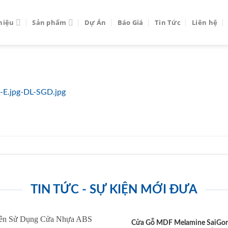
thiệu
Sản phẩm
Dự Án
Báo Giá
Tin Tức
Liên hệ
E.jpg-DL-SGD.jpg
TIN TỨC - SỰ KIỆN MỚI ĐƯA
Cửa Gỗ MDF Melamine SaiGo