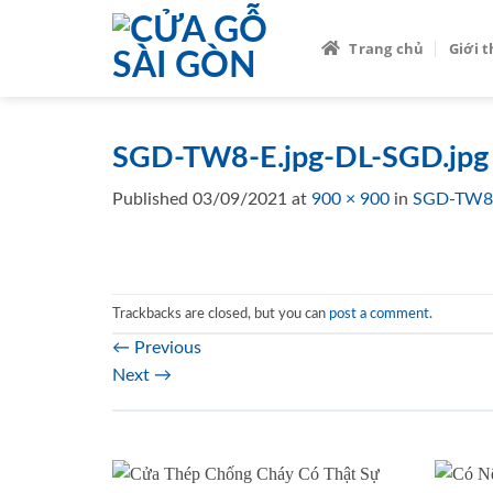
Skip
to
Trang chủ
Giới 
content
SGD-TW8-E.jpg-DL-SGD.jpg
Published
03/09/2021
at
900 × 900
in
SGD-TW8-
Trackbacks are closed, but you can
post a comment
.
←
Previous
Next
→