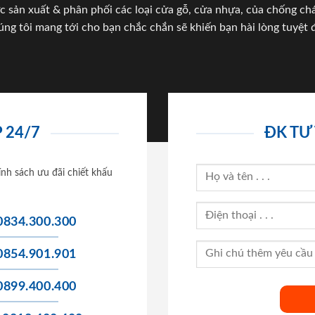
c sản xuất & phân phối các loại cửa gỗ, cửa nhựa, của chống c
úng tôi mang tới cho bạn chắc chắn sẽ khiến bạn hài lòng tuyệt đ
 24/7
ĐK TƯ
ính sách ưu đãi chiết khấu
0834.300.300
0854.901.901
0899.400.400