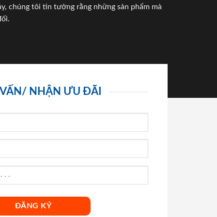
háy, chúng tôi tin tưởng rằng những sản phẩm mà
ối.
 VẤN/ NHẬN ƯU ĐÃI