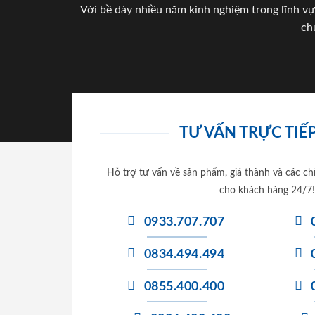
Với bề dày nhiều năm kinh nghiệm trong lĩnh vự
ch
TƯ VẤN TRỰC TIẾP
Hỗ trợ tư vấn về sản phẩm, giá thành và các ch
cho khách hàng 24/7!
0933.707.707
0834.494.494
0855.400.400