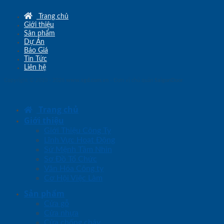
Trang chủ
Giới thiệu
Sản phẩm
Dự Án
Báo Giá
Tin Tức
Liên hệ
Copyright © 2010 - 2026
www.sgd.com.vn
- Đơn vị chủ quản
SaigonDoor
Trang chủ
Giới thiệu
Giới Thiệu Công Ty
Lĩnh Vực Hoạt Động
Sứ Mệnh Tầm Nhìn
Sơ Đồ Tổ Chức
Văn Hóa Công ty
Cơ Hội Việc Làm
Sản phẩm
Cửa gỗ
Cửa nhựa
Cửa chống cháy