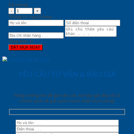
Số lượng:
Thông tin người mua
Tổng tiền:
0
ĐẶT MUA NGAY
YÊU CẦU TƯ VẤN & BÁO GIÁ
Nhập thông tin để gửi yêu cầu tải báo giá đầy đủ &
Chính sách về giá cạnh tranh nhất thị trường!