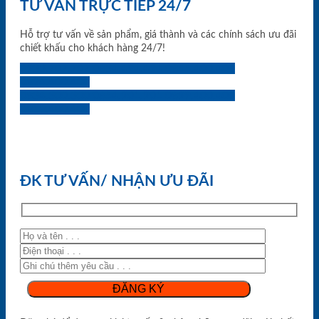
TƯ VẤN TRỰC TIẾP 24/7
Hỗ trợ tư vấn về sản phẩm, giá thành và các chính sách ưu đãi
chiết khấu cho khách hàng 24/7!
0933.707.707
0834.494.494
0855.400.400
0824.400.400
0834.300.300
0854.901.901
0899.400.400
0818.400.400
ĐK TƯ VẤN/ NHẬN ƯU ĐÃI