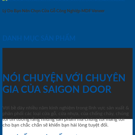
Lý Do Bạn Nên Chọn Cửa Gỗ Công Nghiệp MDF Veneer
DANH MỤC SẢN PHẨM
NÓI CHUYỆN VỚI CHUYÊN
GIA CỦA SAIGON DOOR
Với bề dày nhiều năm kinh nghiệm trong lĩnh vực sản xuất &
phân phối các loại cửa gỗ, cửa nhựa, của chống cháy, chúng
tôi tin tưởng rằng những sản phẩm mà chúng tôi mang tới
cho bạn chắc chắn sẽ khiến bạn hài lòng tuyệt đối.