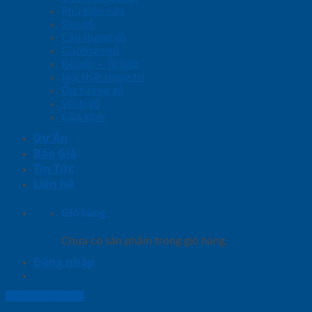
Phụ kiện cửa
Sàn gỗ
Cầu thang gỗ
Giường ngủ
Kệ bếp – Tủ bếp
Nội thất trang trí
Ốp tường gỗ
Vách gỗ
Cửa kính
Dự Án
Báo Giá
Tin Tức
Liên hệ
Giỏ hàng
Chưa có sản phẩm trong giỏ hàng.
Đăng nhập
Lightbox button