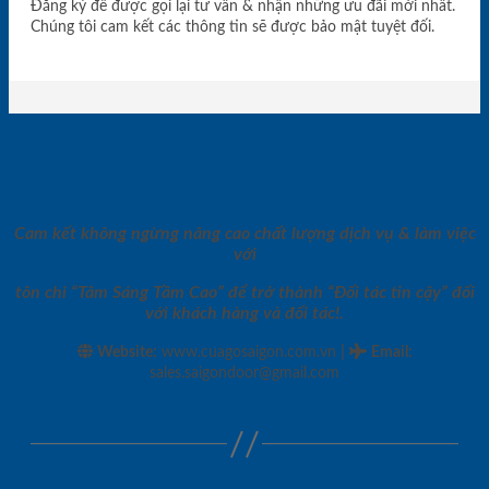
Đăng ký để được gọi lại tư vấn & nhận những ưu đãi mới nhất.
Chúng tôi cam kết các thông tin sẽ được bảo mật tuyệt đối.
Cam kết không ngừng nâng cao chất lượng dịch vụ & làm việc
với
tôn chỉ “Tâm Sáng Tầm Cao” để trở thành “Đối tác tin cậy” đối
với khách hàng và đối tác!.
|
Website:
www.cuagosaigon.com.vn
Email
:
sales.saigondoor@gmail.com