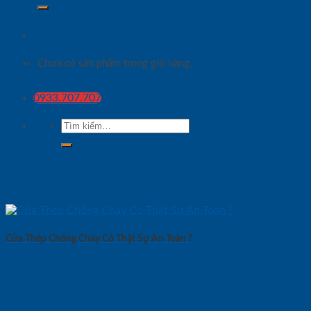
Chưa có sản phẩm trong giỏ hàng.
0933.707.707
Tìm
kiếm:
Cửa Thép Chống Cháy Có Thật Sự An Toàn ?