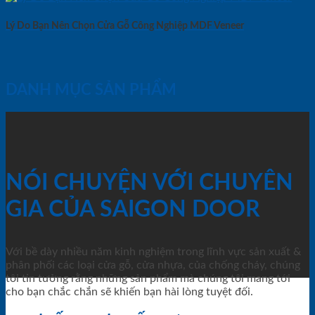
Lý Do Bạn Nên Chọn Cửa Gỗ Công Nghiệp MDF Veneer
DANH MỤC SẢN PHẨM
NÓI CHUYỆN VỚI CHUYÊN
GIA CỦA SAIGON DOOR
Với bề dày nhiều năm kinh nghiệm trong lĩnh vực sản xuất &
phân phối các loại cửa gỗ, cửa nhựa, của chống cháy, chúng
tôi tin tưởng rằng những sản phẩm mà chúng tôi mang tới
cho bạn chắc chắn sẽ khiến bạn hài lòng tuyệt đối.