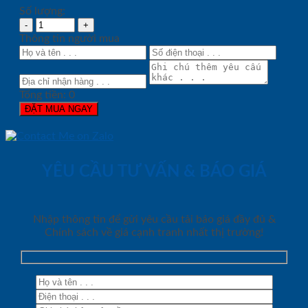
Số lượng:
Thông tin người mua
Tổng tiền:
0
ĐẶT MUA NGAY
YÊU CẦU TƯ VẤN & BÁO GIÁ
Nhập thông tin để gửi yêu cầu tải báo giá đầy đủ &
Chính sách về giá cạnh tranh nhất thị trường!