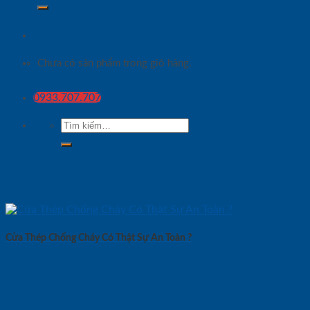
Chưa có sản phẩm trong giỏ hàng.
0933.707.707
Tìm
kiếm:
Cửa Thép Chống Cháy Có Thật Sự An Toàn ?