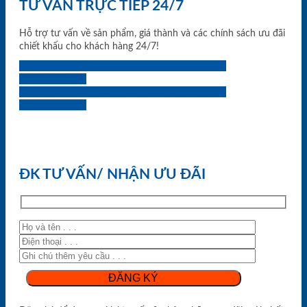
TƯ VẤN TRỰC TIẾP 24/7
Hỗ trợ tư vấn về sản phẩm, giá thành và các chính sách ưu đãi
chiết khấu cho khách hàng 24/7!
0933.707.707
0834.494.494
0855.400.400
0824.400.400
0834.300.300
0854.901.901
0899.400.400
0818.400.400
ĐK TƯ VẤN/ NHẬN ƯU ĐÃI