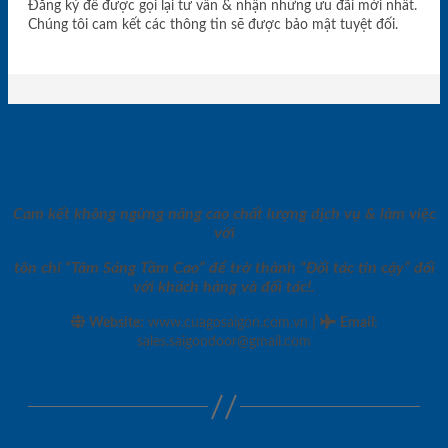
Đăng ký để được gọi lại tư vấn & nhận những ưu đãi mới nhất.
Chúng tôi cam kết các thông tin sẽ được bảo mật tuyệt đối.
Cam kết không ngừng nâng cao chất lượng dịch vụ & làm việc
với
tôn chỉ “Tâm Sáng Tầm Cao” để trở thành “Đối tác tin cậy” đối
với khách hàng và đối tác!.
|
Website:
www.cuagosaigon.com.vn
Email
:
sales.saigondoor@gmail.com