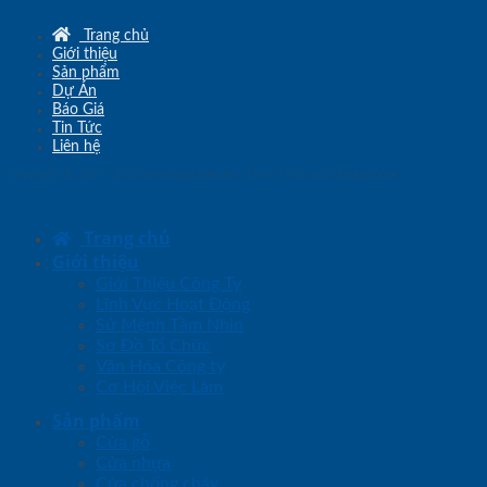
Trang chủ
Giới thiệu
Sản phẩm
Dự Án
Báo Giá
Tin Tức
Liên hệ
Copyright © 2010 - 2026
www.sgd.com.vn
- Đơn vị chủ quản
SaigonDoor
Trang chủ
Giới thiệu
Giới Thiệu Công Ty
Lĩnh Vực Hoạt Động
Sứ Mệnh Tầm Nhìn
Sơ Đồ Tổ Chức
Văn Hóa Công ty
Cơ Hội Việc Làm
Sản phẩm
Cửa gỗ
Cửa nhựa
Cửa chống cháy