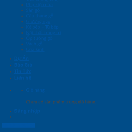
Phụ kiện cửa
Sàn gỗ
Cầu thang gỗ
Giường ngủ
Kệ bếp – Tủ bếp
Nội thất trang trí
Ốp tường gỗ
Vách gỗ
Cửa kính
Dự Án
Báo Giá
Tin Tức
Liên hệ
Giỏ hàng
Chưa có sản phẩm trong giỏ hàng.
Đăng nhập
Lightbox button