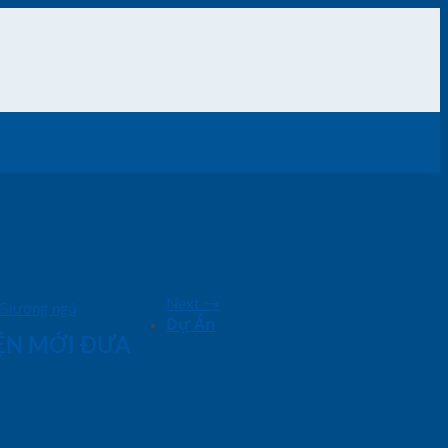
Next
→
Giường ngủ
Dự Án
IỆN MỚI ĐƯA