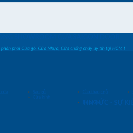
ỐNG SHOWROOM CỬA SAIGON DOOR
, phân phối Cửa gỗ, Cửa Nhựa, Cửa chống cháy uy tín tại HCM !
 cửa
Sàn gỗ
Cầu thang gỗ
Cửa kính
Báo Giá
TIN TỨC - SỰ K