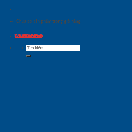
Chưa có sản phẩm trong giỏ hàng.
0933.707.707
Tìm
kiếm: