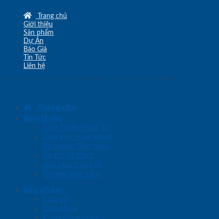
Trang chủ
Giới thiệu
Sản phẩm
Dự Án
Báo Giá
Tin Tức
Liên hệ
Copyright © 2010 - 2026
www.sgd.com.vn
- Đơn vị chủ quản
SaigonDoor
Trang chủ
Giới thiệu
Giới Thiệu Công Ty
Lĩnh Vực Hoạt Động
Sứ Mệnh Tầm Nhìn
Sơ Đồ Tổ Chức
Văn Hóa Công ty
Cơ Hội Việc Làm
Sản phẩm
Cửa gỗ
Cửa nhựa
Cửa chống cháy