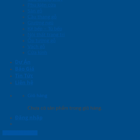
Phụ kiện cửa
Sàn gỗ
Cầu thang gỗ
Giường ngủ
Kệ bếp – Tủ bếp
Nội thất trang trí
Ốp tường gỗ
Vách gỗ
Cửa kính
Dự Án
Báo Giá
Tin Tức
Liên hệ
Giỏ hàng
Chưa có sản phẩm trong giỏ hàng.
Đăng nhập
Lightbox button