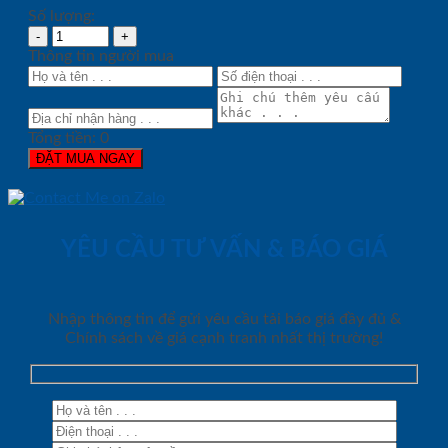
Số lượng:
Thông tin người mua
Tổng tiền:
0
ĐẶT MUA NGAY
YÊU CẦU TƯ VẤN & BÁO GIÁ
Nhập thông tin để gửi yêu cầu tải báo giá đầy đủ &
Chính sách về giá cạnh tranh nhất thị trường!