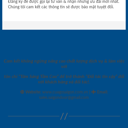
Đăng ký để được gọi lại tư vấn & nhận những ưu đãi mới nhất.
Chúng tôi cam kết các thông tin sẽ được bảo mật tuyệt đối.
Cam kết không ngừng nâng cao chất lượng dịch vụ & làm việc
với
tôn chỉ “Tâm Sáng Tầm Cao” để trở thành “Đối tác tin cậy” đối
với khách hàng và đối tác!.
|
Website:
www.cuagosaigon.com.vn
Email
:
sales.saigondoor@gmail.com