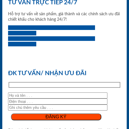
TƯ VẤN TRỰC TIẾP 24/7
Hỗ trợ tư vấn về sản phẩm, giá thành và các chính sách ưu đãi
chiết khấu cho khách hàng 24/7!
0933.707.707
0834.494.494
0855.400.400
0824.400.400
0834.300.300
0854.901.901
0899.400.400
0818.400.400
ĐK TƯ VẤN/ NHẬN ƯU ĐÃI