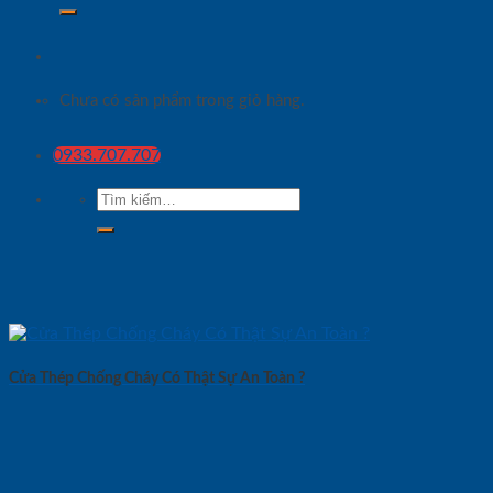
Chưa có sản phẩm trong giỏ hàng.
0933.707.707
Tìm
kiếm:
Cửa Thép Chống Cháy Có Thật Sự An Toàn ?