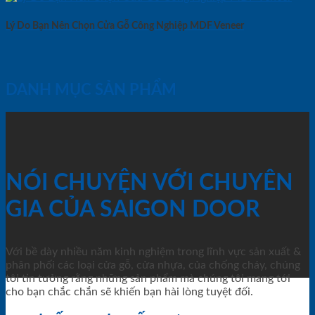
Lý Do Bạn Nên Chọn Cửa Gỗ Công Nghiệp MDF Veneer
DANH MỤC SẢN PHẨM
NÓI CHUYỆN VỚI CHUYÊN
GIA CỦA SAIGON DOOR
Với bề dày nhiều năm kinh nghiệm trong lĩnh vực sản xuất &
phân phối các loại cửa gỗ, cửa nhựa, của chống cháy, chúng
tôi tin tưởng rằng những sản phẩm mà chúng tôi mang tới
cho bạn chắc chắn sẽ khiến bạn hài lòng tuyệt đối.