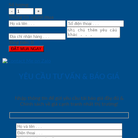
Số lượng:
Thông tin người mua
Tổng tiền:
0
ĐẶT MUA NGAY
YÊU CẦU TƯ VẤN & BÁO GIÁ
Nhập thông tin để gửi yêu cầu tải báo giá đầy đủ &
Chính sách về giá cạnh tranh nhất thị trường!