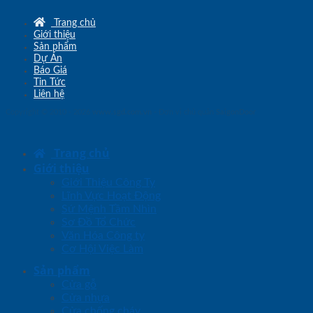
Trang chủ
Giới thiệu
Sản phẩm
Dự Án
Báo Giá
Tin Tức
Liên hệ
Copyright © 2010 - 2026
www.sgd.com.vn
- Đơn vị chủ quản
SaigonDoor
Trang chủ
Giới thiệu
Giới Thiệu Công Ty
Lĩnh Vực Hoạt Động
Sứ Mệnh Tầm Nhìn
Sơ Đồ Tổ Chức
Văn Hóa Công ty
Cơ Hội Việc Làm
Sản phẩm
Cửa gỗ
Cửa nhựa
Cửa chống cháy