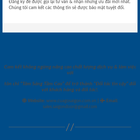
Đăng ký để được gọi lại tư vấn & nhận những ưu đãi mới nhất.
Chúng tôi cam kết các thông tin sẽ được bảo mật tuyệt đối.
Cam kết không ngừng nâng cao chất lượng dịch vụ & làm việc
với
tôn chỉ “Tâm Sáng Tầm Cao” để trở thành “Đối tác tin cậy” đối
với khách hàng và đối tác!.
|
Website:
www.cuagosaigon.com.vn
Email
:
sales.saigondoor@gmail.com