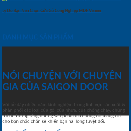
Lý Do Bạn Nên Chọn Cửa Gỗ Công Nghiệp MDF Veneer
DANH MỤC SẢN PHẨM
NÓI CHUYỆN VỚI CHUYÊN
GIA CỦA SAIGON DOOR
Với bề dày nhiều năm kinh nghiệm trong lĩnh vực sản xuất &
phân phối các loại cửa gỗ, cửa nhựa, của chống cháy, chúng
tôi tin tưởng rằng những sản phẩm mà chúng tôi mang tới
cho bạn chắc chắn sẽ khiến bạn hài lòng tuyệt đối.