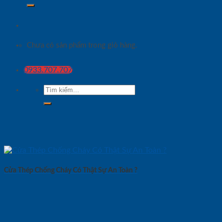
Chưa có sản phẩm trong giỏ hàng.
0933.707.707
Tìm
kiếm:
Cửa Thép Chống Cháy Có Thật Sự An Toàn ?