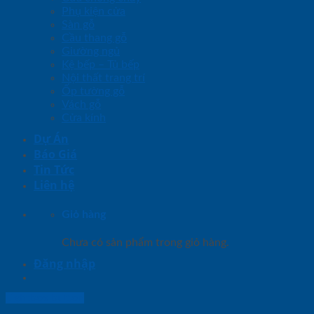
Phụ kiện cửa
Sàn gỗ
Cầu thang gỗ
Giường ngủ
Kệ bếp – Tủ bếp
Nội thất trang trí
Ốp tường gỗ
Vách gỗ
Cửa kính
Dự Án
Báo Giá
Tin Tức
Liên hệ
Giỏ hàng
Chưa có sản phẩm trong giỏ hàng.
Đăng nhập
Lightbox button