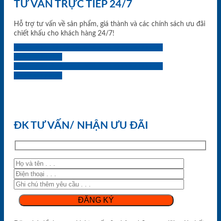
TƯ VẤN TRỰC TIẾP 24/7
Hỗ trợ tư vấn về sản phẩm, giá thành và các chính sách ưu đãi
chiết khấu cho khách hàng 24/7!
0933.707.707
0834.494.494
0855.400.400
0824.400.400
0834.300.300
0854.901.901
0899.400.400
0818.400.400
ĐK TƯ VẤN/ NHẬN ƯU ĐÃI