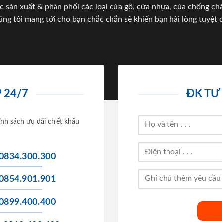
c sản xuất & phân phối các loại cửa gỗ, cửa nhựa, của chống c
úng tôi mang tới cho bạn chắc chắn sẽ khiến bạn hài lòng tuyệt đ
 24/7
ĐK TƯ
ính sách ưu đãi chiết khấu
0834.300.300
0854.901.901
0899.400.400