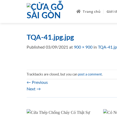
Skip
to
Trang chủ
Giới 
content
TQA-41.jpg.jpg
Published
03/09/2021
at
900 × 900
in
TQA-41.jp
Trackbacks are closed, but you can
post a comment
.
←
Previous
Next
→