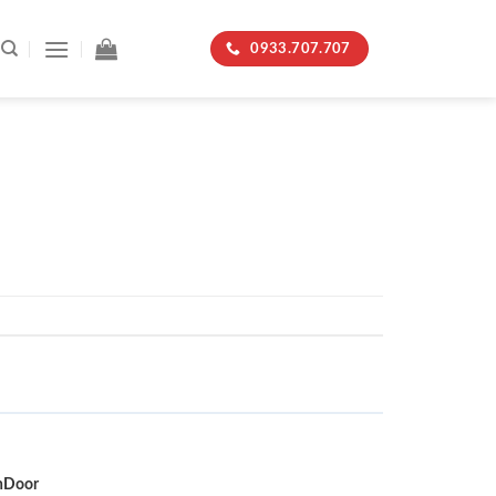
0933.707.707
nDoor