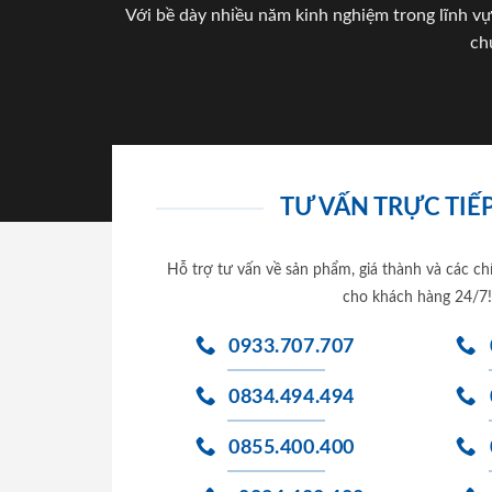
Với bề dày nhiều năm kinh nghiệm trong lĩnh vự
ch
TƯ VẤN TRỰC TIẾP
Hỗ trợ tư vấn về sản phẩm, giá thành và các ch
cho khách hàng 24/7!
0933.707.707
0834.494.494
0855.400.400