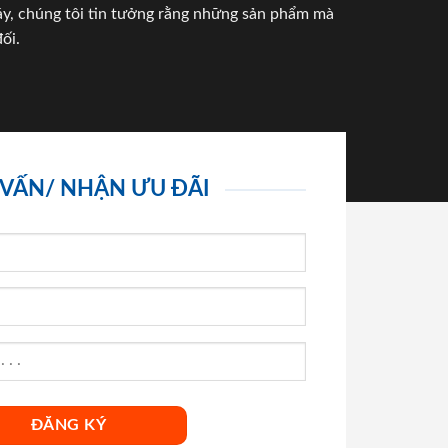
háy, chúng tôi tin tưởng rằng những sản phẩm mà
ối.
 VẤN/ NHẬN ƯU ĐÃI