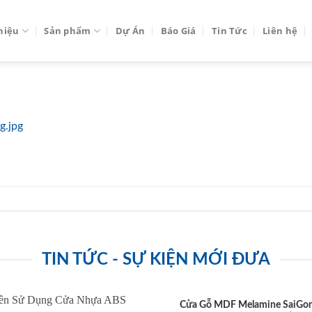
thiệu
Sản phẩm
Dự Án
Báo Giá
Tin Tức
Liên hệ
g.jpg
TIN TỨC - SỰ KIỆN MỚI ĐƯA
Cửa Gỗ MDF Melamine SaiGo