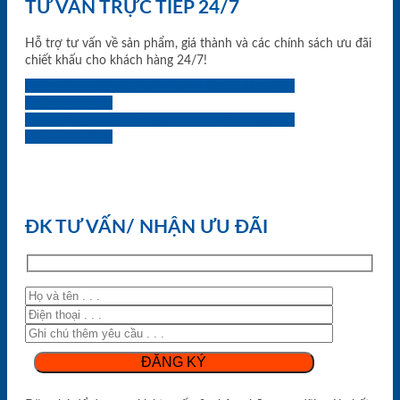
TƯ VẤN TRỰC TIẾP 24/7
Hỗ trợ tư vấn về sản phẩm, giá thành và các chính sách ưu đãi
chiết khấu cho khách hàng 24/7!
0933.707.707
0834.494.494
0855.400.400
0824.400.400
0834.300.300
0854.901.901
0899.400.400
0818.400.400
ĐK TƯ VẤN/ NHẬN ƯU ĐÃI