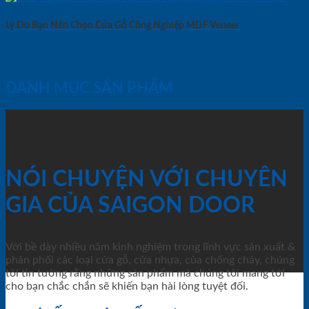
Lý Do Bạn Nên Chọn Cửa Gỗ Công Nghiệp MDF Veneer
DANH MỤC SẢN PHẨM
NÓI CHUYỆN VỚI CHUYÊN
GIA CỦA SAIGON DOOR
Với bề dày nhiều năm kinh nghiệm trong lĩnh vực sản xuất &
phân phối các loại cửa gỗ, cửa nhựa, của chống cháy, chúng
tôi tin tưởng rằng những sản phẩm mà chúng tôi mang tới
cho bạn chắc chắn sẽ khiến bạn hài lòng tuyệt đối.