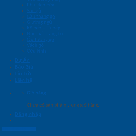
Phụ kiện cửa
Sàn gỗ
Cầu thang gỗ
Giường ngủ
Kệ bếp – Tủ bếp
Nội thất trang trí
Ốp tường gỗ
Vách gỗ
Cửa kính
Dự Án
Báo Giá
Tin Tức
Liên hệ
Giỏ hàng
Chưa có sản phẩm trong giỏ hàng.
Đăng nhập
Lightbox button