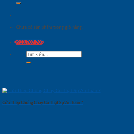
Chưa có sản phẩm trong giỏ hàng.
0933.707.707
Tìm
kiếm:
Cửa Thép Chống Cháy Có Thật Sự An Toàn ?