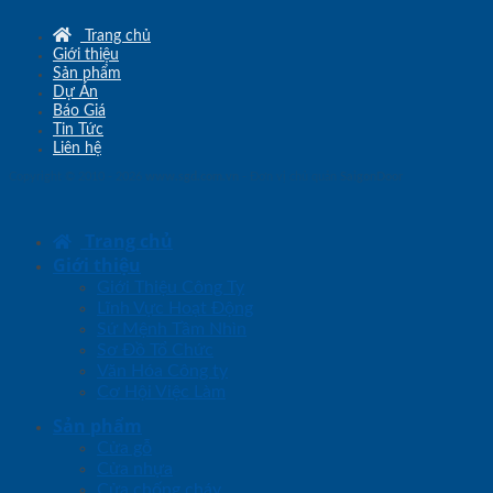
Trang chủ
Giới thiệu
Sản phẩm
Dự Án
Báo Giá
Tin Tức
Liên hệ
Copyright © 2010 - 2026
www.sgd.com.vn
- Đơn vị chủ quản
SaigonDoor
Trang chủ
Giới thiệu
Giới Thiệu Công Ty
Lĩnh Vực Hoạt Động
Sứ Mệnh Tầm Nhìn
Sơ Đồ Tổ Chức
Văn Hóa Công ty
Cơ Hội Việc Làm
Sản phẩm
Cửa gỗ
Cửa nhựa
Cửa chống cháy