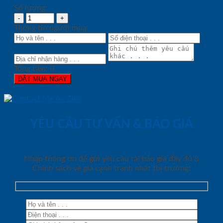
Số lượng:
Thông tin người mua
Tổng tiền:
0
ĐẶT MUA NGAY
YÊU CẦU TƯ VẤN & BÁO GIÁ
Nhập thông tin để gửi yêu cầu tải báo giá đầy đủ &
Chính sách về giá cạnh tranh nhất thị trường!