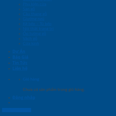
Phụ kiện cửa
Sàn gỗ
Cầu thang gỗ
Giường ngủ
Kệ bếp – Tủ bếp
Nội thất trang trí
Ốp tường gỗ
Vách gỗ
Cửa kính
Dự Án
Báo Giá
Tin Tức
Liên hệ
Giỏ hàng
Chưa có sản phẩm trong giỏ hàng.
Đăng nhập
Lightbox button