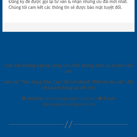
Đăng ký để được gọi lại tư vấn & nhận những ưu đãi mới nhất.
Chúng tôi cam kết các thông tin sẽ được bảo mật tuyệt đối.
Cam kết không ngừng nâng cao chất lượng dịch vụ & làm việc
với
tôn chỉ “Tâm Sáng Tầm Cao” để trở thành “Đối tác tin cậy” đối
với khách hàng và đối tác!.
|
Website:
www.cuagosaigon.com.vn
Email
:
sales.saigondoor@gmail.com