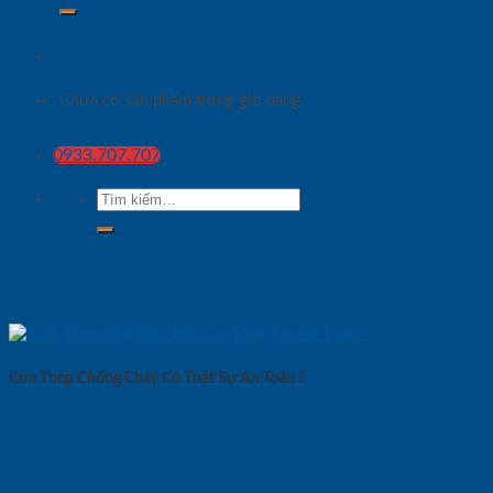
Chưa có sản phẩm trong giỏ hàng.
0933.707.707
Tìm
kiếm:
Cửa Thép Chống Cháy Có Thật Sự An Toàn ?