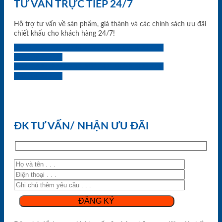
TƯ VẤN TRỰC TIẾP 24/7
Hỗ trợ tư vấn về sản phẩm, giá thành và các chính sách ưu đãi
chiết khấu cho khách hàng 24/7!
0933.707.707
0834.494.494
0855.400.400
0824.400.400
0834.300.300
0854.901.901
0899.400.400
0818.400.400
ĐK TƯ VẤN/ NHẬN ƯU ĐÃI