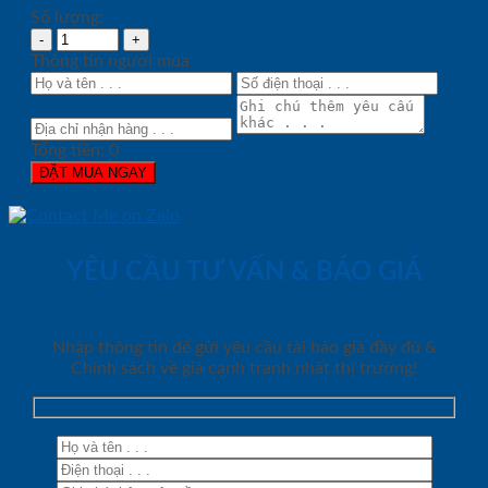
Số lượng:
Thông tin người mua
Tổng tiền:
0
ĐẶT MUA NGAY
YÊU CẦU TƯ VẤN & BÁO GIÁ
Nhập thông tin để gửi yêu cầu tải báo giá đầy đủ &
Chính sách về giá cạnh tranh nhất thị trường!