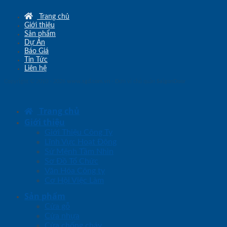
Trang chủ
Giới thiệu
Sản phẩm
Dự Án
Báo Giá
Tin Tức
Liên hệ
Copyright © 2010 - 2026
www.sgd.com.vn
- Đơn vị chủ quản
SaigonDoor
Trang chủ
Giới thiệu
Giới Thiệu Công Ty
Lĩnh Vực Hoạt Động
Sứ Mệnh Tầm Nhìn
Sơ Đồ Tổ Chức
Văn Hóa Công ty
Cơ Hội Việc Làm
Sản phẩm
Cửa gỗ
Cửa nhựa
Cửa chống cháy