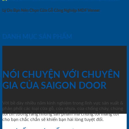
Lý Do Bạn Nên Chọn Cửa Gỗ Công Nghiệp MDF Veneer
DANH MỤC SẢN PHẨM
NÓI CHUYỆN VỚI CHUYÊN
GIA CỦA SAIGON DOOR
Với bề dày nhiều năm kinh nghiệm trong lĩnh vực sản xuất &
phân phối các loại cửa gỗ, cửa nhựa, của chống cháy, chúng
tôi tin tưởng rằng những sản phẩm mà chúng tôi mang tới
cho bạn chắc chắn sẽ khiến bạn hài lòng tuyệt đối.