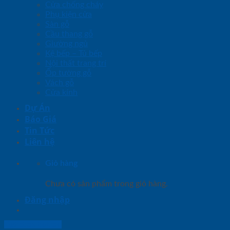
Cửa chống cháy
Phụ kiện cửa
Sàn gỗ
Cầu thang gỗ
Giường ngủ
Kệ bếp – Tủ bếp
Nội thất trang trí
Ốp tường gỗ
Vách gỗ
Cửa kính
Dự Án
Báo Giá
Tin Tức
Liên hệ
Giỏ hàng
Chưa có sản phẩm trong giỏ hàng.
Đăng nhập
Lightbox button