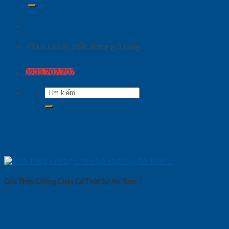
Chưa có sản phẩm trong giỏ hàng.
0933.707.707
Tìm
kiếm:
Cửa Thép Chống Cháy Có Thật Sự An Toàn ?