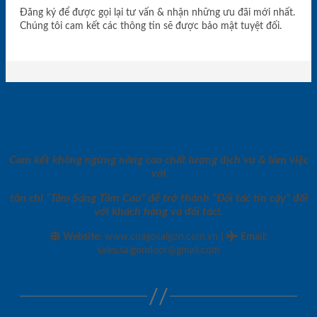
Đăng ký để được gọi lại tư vấn & nhận những ưu đãi mới nhất.
Chúng tôi cam kết các thông tin sẽ được bảo mật tuyệt đối.
Cam kết không ngừng nâng cao chất lượng dịch vụ & làm việc
với
tôn chỉ “Tâm Sáng Tầm Cao” để trở thành “Đối tác tin cậy” đối
với khách hàng và đối tác!.
|
Website:
www.cuagosaigon.com.vn
Email
:
sales.saigondoor@gmail.com