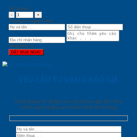
Số lượng:
Thông tin người mua
Tổng tiền:
0
ĐẶT MUA NGAY
YÊU CẦU TƯ VẤN & BÁO GIÁ
Nhập thông tin để gửi yêu cầu tải báo giá đầy đủ &
Chính sách về giá cạnh tranh nhất thị trường!