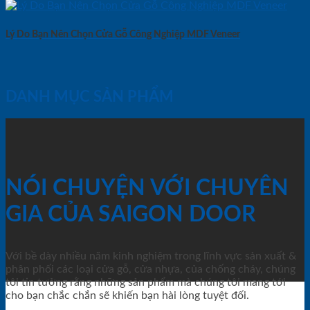
Lý Do Bạn Nên Chọn Cửa Gỗ Công Nghiệp MDF Veneer
DANH MỤC SẢN PHẨM
NÓI CHUYỆN VỚI CHUYÊN
GIA CỦA SAIGON DOOR
Với bề dày nhiều năm kinh nghiệm trong lĩnh vực sản xuất &
phân phối các loại cửa gỗ, cửa nhựa, của chống cháy, chúng
tôi tin tưởng rằng những sản phẩm mà chúng tôi mang tới
cho bạn chắc chắn sẽ khiến bạn hài lòng tuyệt đối.