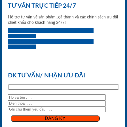
TƯ VẤN TRỰC TIẾP 24/7
Hỗ trợ tư vấn về sản phẩm, giá thành và các chính sách ưu đãi
chiết khấu cho khách hàng 24/7!
0933.707.707
0834.494.494
0855.400.400
0824.400.400
0834.300.300
0854.901.901
0899.400.400
0818.400.400
ĐK TƯ VẤN/ NHẬN ƯU ĐÃI