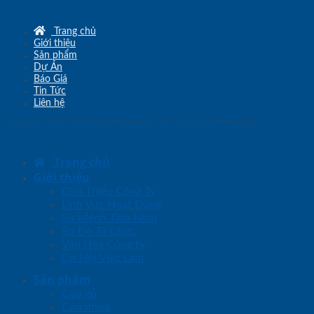
Trang chủ
Giới thiệu
Sản phẩm
Dự Án
Báo Giá
Tin Tức
Liên hệ
Copyright © 2010 - 2026
www.sgd.com.vn
- Đơn vị chủ quản
SaigonDoor
Trang chủ
Giới thiệu
Giới Thiệu Công Ty
Lĩnh Vực Hoạt Động
Sứ Mệnh Tầm Nhìn
Sơ Đồ Tổ Chức
Văn Hóa Công ty
Cơ Hội Việc Làm
Sản phẩm
Cửa gỗ
Cửa nhựa