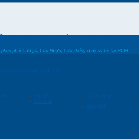
ỐNG SHOWROOM CỬA SAIGON DOOR
, phân phối Cửa gỗ, Cửa Nhựa, Cửa chống cháy uy tín tại HCM !
 cháy 60 phút mới nhất 2021
 cửa
Sàn gỗ
Cầu thang gỗ
Cửa kính
Báo Giá