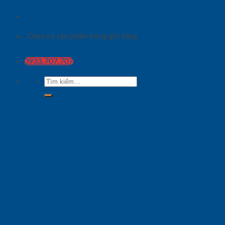
Chưa có sản phẩm trong giỏ hàng.
0933.707.707
Tìm
kiếm: