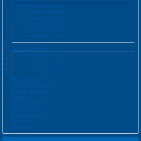
Cửa nhựa cao cấp
Cửa nhựa Composite
Cửa nhựa Sungyu
Cửa nhựa Đài Loan
Cửa nhựa ghép thanh
Cửa nhựa ABS Hàn Quốc
Cửa chống cháy
Cửa gỗ chống cháy
Cửa thép chống cháy
Cửa Thép Hàn Quốc
Phụ kiện cửa
Nội thất trang trí
Kệ bếp - Tủ bếp
Sàn gỗ
Cầu thang gỗ
Giường ngủ
Ốp tường gỗ
Vách gỗ
Cửa kính