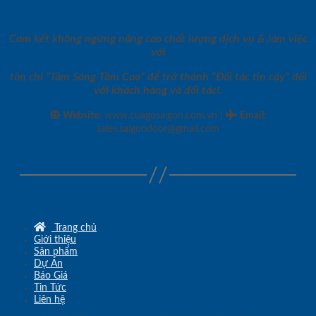
Cam kết không ngừng nâng cao chất lượng dịch vụ & làm việc
với
tôn chỉ “Tâm Sáng Tầm Cao” để trở thành “Đối tác tin cậy” đối
với khách hàng và đối tác!.
|
Website:
www.cuagosaigon.com.vn
Email
:
sales.saigondoor@gmail.com
Trang chủ
Giới thiệu
Sản phẩm
Dự Án
Báo Giá
Tin Tức
Liên hệ