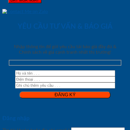
ĐẶT MUA NGAY
YÊU CẦU TƯ VẤN & BÁO GIÁ
Nhập thông tin để gửi yêu cầu tải báo giá đầy đủ &
Chính sách về giá cạnh tranh nhất thị trường!
Đăng nhập