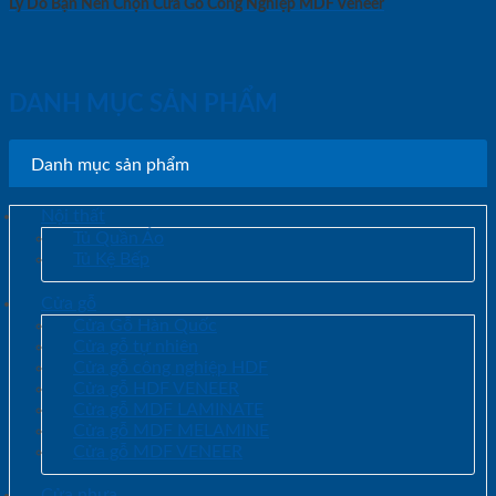
Lý Do Bạn Nên Chọn Cửa Gỗ Công Nghiệp MDF Veneer
DANH MỤC SẢN PHẨM
Danh mục sản phẩm
Nội thất
Tủ Quần Áo
Tủ Kệ Bếp
Cửa gỗ
Cửa Gỗ Hàn Quốc
Cửa gỗ tự nhiên
Cửa gỗ công nghiệp HDF
Cửa gỗ HDF VENEER
Cửa gỗ MDF LAMINATE
Cửa gỗ MDF MELAMINE
Cửa gỗ MDF VENEER
Cửa nhựa