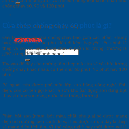
an toàn cho mọi người, với nhiều chủng loại khác nhau như
chống cháy 60, 90 và 120 phút.
Cửa thép chống cháy
60 phút là gì?
Chưa có sản phẩm trong giỏ hàng.
Đây là một dòng cửa chống cháy bao gồm các phần: khung
0933.707.707
bao, cánh cửa và các phụ kiện đi kèm. Nguyên liệu chính là
thép và có vật liệu chống cháy ở phần lõi trong, thường là
Tìm
giấy tổ ong (honeycomb paper).
kiếm:
Tùy vào độ dày của những tấm thép mà cửa sẽ có thời lượng
chống cháy khác nhau, cụ thể như 60 phút, 90 phút hay 120
phút.
Bề ngoài cửa được phủ một lớp sơn bằng công nghệ tĩnh
điện, còn có tên gọi khác là sơn khô (sử dụng sơn dạng bột
thay vì dùng sơn dạng nước như thông thường).
Phần bột sơn (nhựa, bột màu, chất phụ gia) sẽ được mang
điện tích dương, bên cạnh đó vật liệu được sơn, ở đây là thép
sẽ mang điện tích âm. Vì thế công nghệ này mới được gọi là