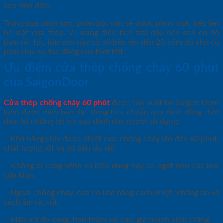
sơn tĩnh điện.
Trong quá trình sơn, phần bột sơn sẽ được phun trực tiếp lên
bề mặt cửa thép. Vì mang điện tích trái dấu nên sơn có độ
bám rất tốt, lớp sơn này có độ bền lên đến 20 năm dù cho có
phải chịu sự tác động của thời tiết.
Ưu điểm cửa thép chống cháy 60 phút
của SaigonDoor
Cửa thép chống cháy 60 phút
được sản xuất tại Saigon Door
luôn được đảm bảo đạt đúng tiêu chuẩn quy định đồng thời
đem lại những lợi ích sau dành cho người sử dụng:
– Khả năng chịu được nhiệt cao, chống cháy lên đến 60 phút,
chất lượng tốt và độ bền lâu dài.
– Không bị cong vênh và biến dạng hay co ngót như các loại
cửa khác.
– Ngoài chống cháy, cửa có khả năng cách nhiệt, chống ồn và
cách âm rất tốt.
– Mẫu mã đa dạng, tính thẩm mỹ cao, giá thành phải chăng