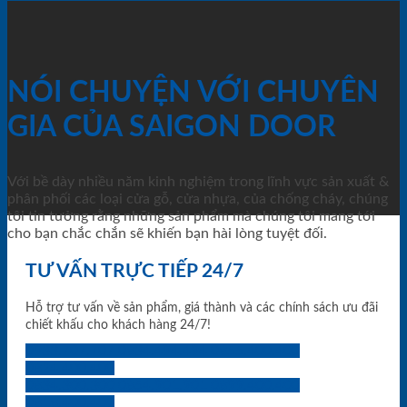
NÓI CHUYỆN VỚI CHUYÊN
GIA CỦA SAIGON DOOR
Với bề dày nhiều năm kinh nghiệm trong lĩnh vực sản xuất &
phân phối các loại cửa gỗ, cửa nhựa, của chống cháy, chúng
tôi tin tưởng rằng những sản phẩm mà chúng tôi mang tới
cho bạn chắc chắn sẽ khiến bạn hài lòng tuyệt đối.
TƯ VẤN TRỰC TIẾP 24/7
Hỗ trợ tư vấn về sản phẩm, giá thành và các chính sách ưu đãi
chiết khấu cho khách hàng 24/7!
0933.707.707
0834.494.494
0855.400.400
0824.400.400
0834.300.300
0854.901.901
0899.400.400
0818.400.400