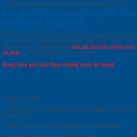
nên tận dụng tối đa khoảng thời gian chống cháy của cửa.
Báo giá cửa thép chống cháy 60 phút
mới nhất tại SaigonDoor
Giá thành là một trong những điểm lưu ý quan trọng khi lựa
chọn lắp đặt cửa chống cháy của bạn. Hiểu được điều đó nên
Saigondoor sẽ gửi đến bạn bảng
báo giá
cửa thép chống cháy
60 phút
và các phụ kiện đi kèm chi tiết nhất.
Bảng báo giá cửa thép chống cháy 60 phút
Thông tin chi tiết:
– Khung cửa chống cháy được làm từ thép nguội, mạ kẽm với
độ dày 1.2mm
– Cánh cửa làm từ thép nguội mạ kẽm có độ dày 0.8mm
– Độ dày của khung cửa là 45 x 100 (± 5mm).