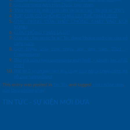
Giá cửa nhựa ABS Hàn Quốc bao nhiêu
Tổng hợp các mẫu cửa nhà vệ sinh cao cấp giá rẻ 2021
TOP CỬA GỖ CHỐNG CHÁY ƯU THẾ NHẤT 2021
ỨNG DỤNG CỬA THÉP CHỐNG CHÁY VÀO ĐỜI
SỐNG
CỬA CHỐNG CHÁY LÀ GÌ?
Cửa gỗ chịu nước là gì? Tác dụng không ngờ của cửa gỗ
chịu nước
Giới thiệu 20+ cửa nhựa abs đẹp năm 2021 –
Cuagosaigon
Báo giá cửa nhựa composite mới nhất – chuẩn xác nhất
2021
Bật mí 5 lý do bạn nên lựa chọn cửa nhựa composite giả
gỗ của SaigonDoor
This entry was posted in
Tin Tức
and tagged
cửa chống cháy
,
cửa thép chống cháy
.
TIN TỨC - SỰ KIỆN MỚI ĐƯA