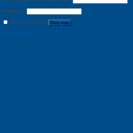
Tên tài khoản hoặc địa chỉ email
*
Mật khẩu
*
Ghi nhớ mật khẩu
Đăng nhập
Quên mật khẩu?