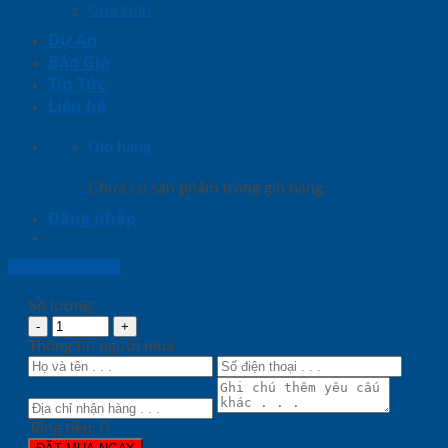
Cửa kính
Dự Án
Báo Giá
Tin Tức
Liên hệ
Giỏ hàng
Chưa có sản phẩm trong giỏ hàng.
Đăng nhập
Lightbox button
Số lượng:
Thông tin người mua
Tổng tiền:
0