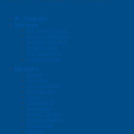
Copyright © 2010 - 2026
www.sgd.com.vn
- Đơn vị chủ quản
SaigonDoor
Trang chủ
Giới thiệu
Giới Thiệu Công Ty
Lĩnh Vực Hoạt Động
Sứ Mệnh Tầm Nhìn
Sơ Đồ Tổ Chức
Văn Hóa Công ty
Cơ Hội Việc Làm
Sản phẩm
Cửa gỗ
Cửa nhựa
Cửa chống cháy
Phụ kiện cửa
Sàn gỗ
Cầu thang gỗ
Giường ngủ
Kệ bếp – Tủ bếp
Nội thất trang trí
Ốp tường gỗ
Vách gỗ