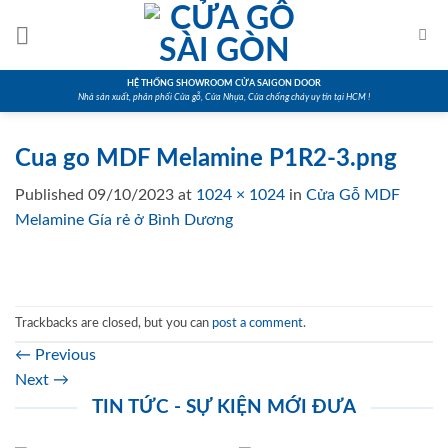
Skip
to
content
HỆ THỐNG SHOWROOM CỬA SAIGON DOOR
Nhà sản xuất, phân phối Cửa gỗ, Cửa Nhựa, Cửa chống cháy uy tín tại HCM !
Cua go MDF Melamine P1R2-3.png
Published
09/10/2023
at
1024 × 1024
in
Cửa Gỗ MDF
Melamine Gía rẻ ở Bình Dương
Trackbacks are closed, but you can
post a comment
.
←
Previous
Next
→
TIN TỨC - SỰ KIỆN MỚI ĐƯA