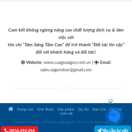
Cam kết không ngừng nâng cao chất lượng dịch vụ & làm
việc với
tôn chỉ “Tâm Sáng Tầm Cao” để trở thành “Đối tác tin cậy”
đối với khách hàng và đối tác!.
|
Website:
www.cuagosaigon.com.vn
Email
:
sales.saigondoor@gmail.com
Trang chủ
Giới thiệu
Sản phẩm
Dự Án
Báo Giá
Tin Tức
Liên hệ
Copyright © 2010 - 2026
www.sgd.com.vn
- Đơn vị chủ quản
SaigonDoor
Yêu cầu tư vấn
0834.494.494