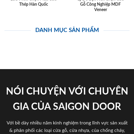
Thép Hàn Quốc
Gỗ Công Nghiệp MDF
Veneer
DANH MỤC SẢN PHẨM
NÓI CHUYỆN VỚI CHUYÊN
GIA CỦA SAIGON DOOR
Với bề dày nhiều năm kinh nghiệm trong lĩnh vực sản xuất
& phân phối các loại cửa gỗ, cửa nhựa, của chống cháy,