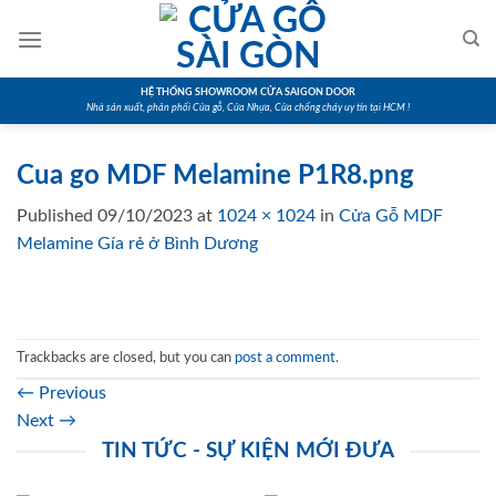
Skip
to
content
HỆ THỐNG SHOWROOM CỬA SAIGON DOOR
Nhà sản xuất, phân phối Cửa gỗ, Cửa Nhựa, Cửa chống cháy uy tín tại HCM !
Cua go MDF Melamine P1R8.png
Published
09/10/2023
at
1024 × 1024
in
Cửa Gỗ MDF
Melamine Gía rẻ ở Bình Dương
Trackbacks are closed, but you can
post a comment
.
←
Previous
Next
→
TIN TỨC - SỰ KIỆN MỚI ĐƯA