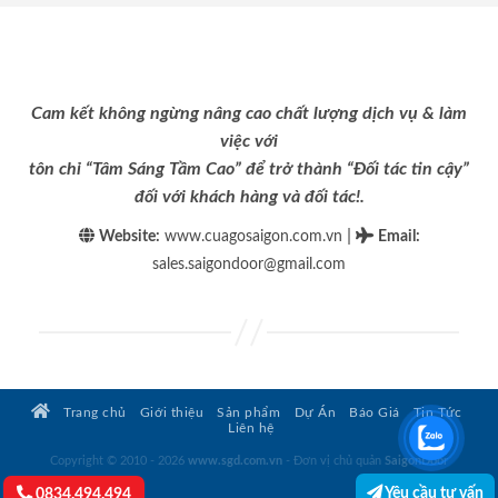
Cam kết không ngừng nâng cao chất lượng dịch vụ & làm
việc với
tôn chỉ “Tâm Sáng Tầm Cao” để trở thành “Đối tác tin cậy”
đối với khách hàng và đối tác!.
|
Website:
www.cuagosaigon.com.vn
Email
:
sales.saigondoor@gmail.com
Trang chủ
Giới thiệu
Sản phẩm
Dự Án
Báo Giá
Tin Tức
Liên hệ
Copyright © 2010 - 2026
www.sgd.com.vn
- Đơn vị chủ quản
SaigonDoor
Yêu cầu tư vấn
0834.494.494