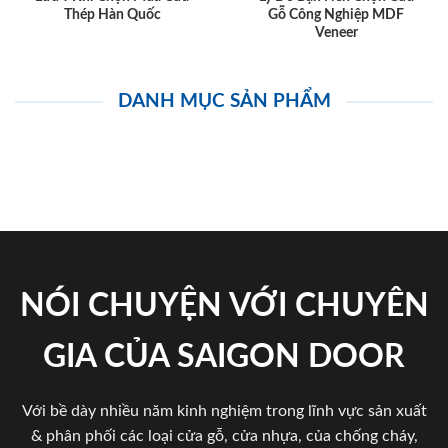
Thép Hàn Quốc
Gỗ Công Nghiệp MDF
Veneer
DANH MỤC SẢN PHẨM
NÓI CHUYỆN VỚI CHUYÊN
GIA CỦA SAIGON DOOR
Với bề dày nhiều năm kinh nghiệm trong lĩnh vực sản xuất
& phân phối các loại cửa gỗ, cửa nhựa, của chống cháy,