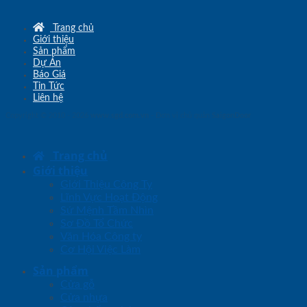
Trang chủ
Giới thiệu
Sản phẩm
Dự Án
Báo Giá
Tin Tức
Liên hệ
Copyright © 2010 - 2026
www.sgd.com.vn
- Đơn vị chủ quản
SaigonDoor
Trang chủ
Giới thiệu
Giới Thiệu Công Ty
Lĩnh Vực Hoạt Động
Sứ Mệnh Tầm Nhìn
Sơ Đồ Tổ Chức
Văn Hóa Công ty
Cơ Hội Việc Làm
Sản phẩm
Cửa gỗ
Cửa nhựa