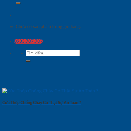
Chưa có sản phẩm trong giỏ hàng.
0933.707.707
Tìm
kiếm:
Cửa Thép Chống Cháy Có Thật Sự An Toàn ?