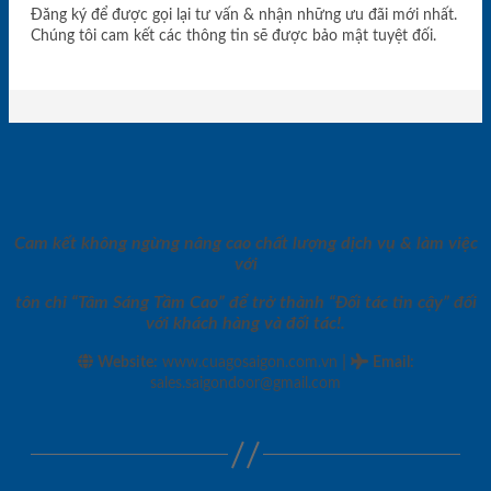
Đăng ký để được gọi lại tư vấn & nhận những ưu đãi mới nhất.
Chúng tôi cam kết các thông tin sẽ được bảo mật tuyệt đối.
Cam kết không ngừng nâng cao chất lượng dịch vụ & làm việc
với
tôn chỉ “Tâm Sáng Tầm Cao” để trở thành “Đối tác tin cậy” đối
với khách hàng và đối tác!.
|
Website:
www.cuagosaigon.com.vn
Email
:
sales.saigondoor@gmail.com