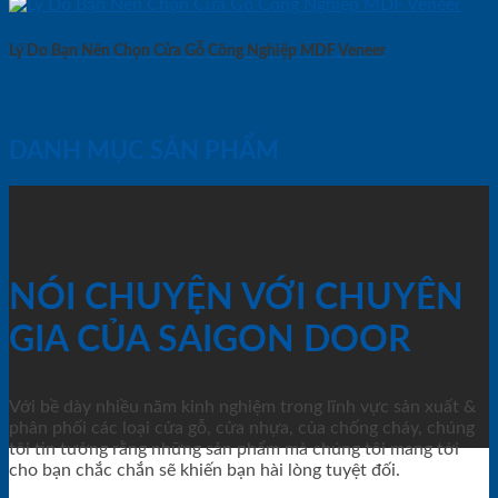
Lý Do Bạn Nên Chọn Cửa Gỗ Công Nghiệp MDF Veneer
DANH MỤC SẢN PHẨM
NÓI CHUYỆN VỚI CHUYÊN
GIA CỦA SAIGON DOOR
Với bề dày nhiều năm kinh nghiệm trong lĩnh vực sản xuất &
phân phối các loại cửa gỗ, cửa nhựa, của chống cháy, chúng
tôi tin tưởng rằng những sản phẩm mà chúng tôi mang tới
cho bạn chắc chắn sẽ khiến bạn hài lòng tuyệt đối.