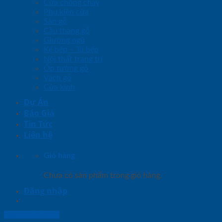
Cửa chống cháy
Phụ kiện cửa
Sàn gỗ
Cầu thang gỗ
Giường ngủ
Kệ bếp – Tủ bếp
Nội thất trang trí
Ốp tường gỗ
Vách gỗ
Cửa kính
Dự Án
Báo Giá
Tin Tức
Liên hệ
Giỏ hàng
Chưa có sản phẩm trong giỏ hàng.
Đăng nhập
Lightbox button