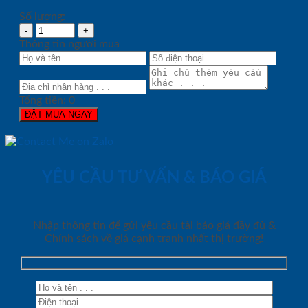
Số lượng:
Thông tin người mua
Tổng tiền:
0
ĐẶT MUA NGAY
YÊU CẦU TƯ VẤN & BÁO GIÁ
Nhập thông tin để gửi yêu cầu tải báo giá đầy đủ &
Chính sách về giá cạnh tranh nhất thị trường!