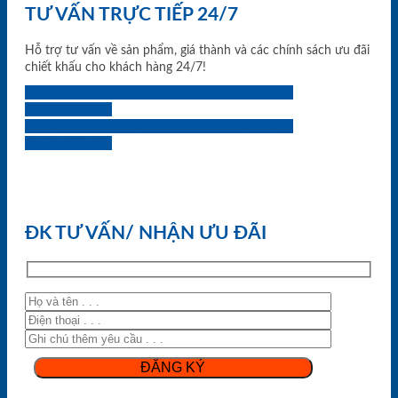
TƯ VẤN TRỰC TIẾP 24/7
Hỗ trợ tư vấn về sản phẩm, giá thành và các chính sách ưu đãi
chiết khấu cho khách hàng 24/7!
0933.707.707
0834.494.494
0855.400.400
0824.400.400
0834.300.300
0854.901.901
0899.400.400
0818.400.400
ĐK TƯ VẤN/ NHẬN ƯU ĐÃI