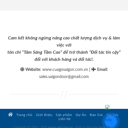
Cam kết không ngừng nâng cao chất lượng dịch vụ & làm
việc với
tôn chỉ “Tâm Sáng Tầm Cao” để trở thành “Đối tác tin cậy”
đối với khách hàng và đối tác!.
|
Website:
www.cuagosaigon.com.vn
Email
:
sales.saigondoor@gmail.com
Trang chủ
Giới thiệu
Sản phẩm
Dự Án
Báo Giá
Tin Tức
Liên hệ
Copyright © 2010 - 2026
www.sgd.com.vn
- Đơn vị chủ quản
SaigonDoor