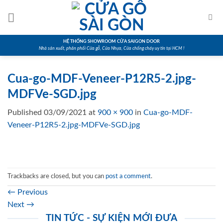
Skip
to
content
HỆ THỐNG SHOWROOM CỬA SAIGON DOOR
Nhà sản xuất, phân phối Cửa gỗ, Cửa Nhựa, Cửa chống cháy uy tín tại HCM !
Cua-go-MDF-Veneer-P12R5-2.jpg-
MDFVe-SGD.jpg
Published
03/09/2021
at
900 × 900
in
Cua-go-MDF-
Veneer-P12R5-2.jpg-MDFVe-SGD.jpg
Trackbacks are closed, but you can
post a comment
.
←
Previous
Next
→
TIN TỨC - SỰ KIỆN MỚI ĐƯA