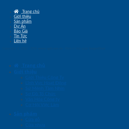
Trang chủ
Giới thiệu
Sản phẩm
Dự Án
Báo Giá
Tin Tức
Liên hệ
Copyright © 2010 - 2026
www.sgd.com.vn
- Đơn vị chủ quản
SaigonDoor
Trang chủ
Giới thiệu
Giới Thiệu Công Ty
Lĩnh Vực Hoạt Động
Sứ Mệnh Tầm Nhìn
Sơ Đồ Tổ Chức
Văn Hóa Công ty
Cơ Hội Việc Làm
Sản phẩm
Cửa gỗ
Cửa nhựa