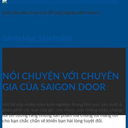
Lý Do Bạn Nên Chọn Cửa Gỗ Công Nghiệp MDF Veneer
DANH MỤC SẢN PHẨM
NÓI CHUYỆN VỚI CHUYÊN
GIA CỦA SAIGON DOOR
Với bề dày nhiều năm kinh nghiệm trong lĩnh vực sản xuất &
phân phối các loại cửa gỗ, cửa nhựa, của chống cháy, chúng
tôi tin tưởng rằng những sản phẩm mà chúng tôi mang tới
cho bạn chắc chắn sẽ khiến bạn hài lòng tuyệt đối.