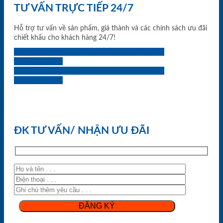
TƯ VẤN TRỰC TIẾP 24/7
Hỗ trợ tư vấn về sản phẩm, giá thành và các chính sách ưu đãi
chiết khấu cho khách hàng 24/7!
0933.707.707
0834.494.494
0855.400.400
0824.400.400
0834.300.300
0854.901.901
0899.400.400
0818.400.400
ĐK TƯ VẤN/ NHẬN ƯU ĐÃI