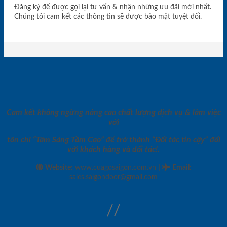
Đăng ký để được gọi lại tư vấn & nhận những ưu đãi mới nhất.
Chúng tôi cam kết các thông tin sẽ được bảo mật tuyệt đối.
Cam kết không ngừng nâng cao chất lượng dịch vụ & làm việc
với
tôn chỉ “Tâm Sáng Tầm Cao” để trở thành “Đối tác tin cậy” đối
với khách hàng và đối tác!.
|
Website:
www.cuagosaigon.com.vn
Email
:
sales.saigondoor@gmail.com