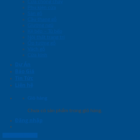
Cửa chống cháy
Phụ kiện cửa
Sàn gỗ
Cầu thang gỗ
Giường ngủ
Kệ bếp – Tủ bếp
Nội thất trang trí
Ốp tường gỗ
Vách gỗ
Cửa kính
Dự Án
Báo Giá
Tin Tức
Liên hệ
Giỏ hàng
Chưa có sản phẩm trong giỏ hàng.
Đăng nhập
Lightbox button