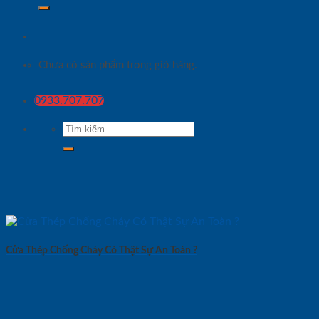
Chưa có sản phẩm trong giỏ hàng.
0933.707.707
Tìm
kiếm:
Cửa Thép Chống Cháy Có Thật Sự An Toàn ?