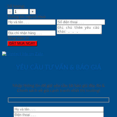
Số lượng:
Thông tin người mua
Tổng tiền:
0
ĐẶT MUA NGAY
YÊU CẦU TƯ VẤN & BÁO GIÁ
Nhập thông tin để gửi yêu cầu tải báo giá đầy đủ &
Chính sách về giá cạnh tranh nhất thị trường!