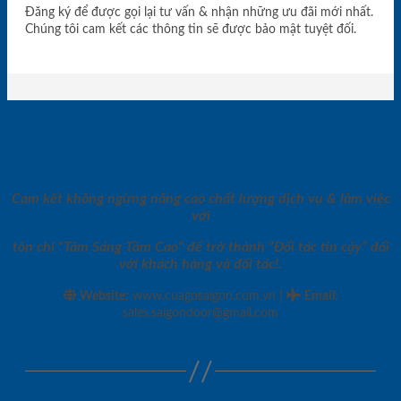
Đăng ký để được gọi lại tư vấn & nhận những ưu đãi mới nhất.
Chúng tôi cam kết các thông tin sẽ được bảo mật tuyệt đối.
Cam kết không ngừng nâng cao chất lượng dịch vụ & làm việc
với
tôn chỉ “Tâm Sáng Tầm Cao” để trở thành “Đối tác tin cậy” đối
với khách hàng và đối tác!.
|
Website:
www.cuagosaigon.com.vn
Email
:
sales.saigondoor@gmail.com