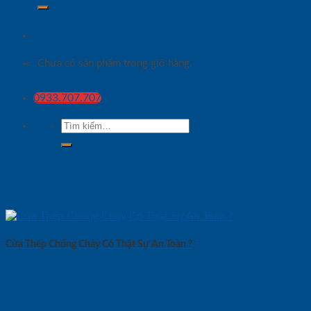
Chưa có sản phẩm trong giỏ hàng.
0933.707.707
Tìm
kiếm:
Cửa Thép Chống Cháy Có Thật Sự An Toàn ?