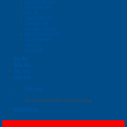
Cửa chống cháy
Phụ kiện cửa
Sàn gỗ
Cầu thang gỗ
Giường ngủ
Kệ bếp – Tủ bếp
Nội thất trang trí
Ốp tường gỗ
Vách gỗ
Cửa kính
Dự Án
Báo Giá
Tin Tức
Liên hệ
Giỏ hàng
Chưa có sản phẩm trong giỏ hàng.
Đăng nhập