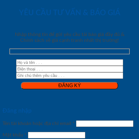
YÊU CẦU TƯ VẤN & BÁO GIÁ
Nhập thông tin để gửi yêu cầu tải báo giá đầy đủ &
Chính sách về giá cạnh tranh nhất thị trường!
Đăng nhập
Tên tài khoản hoặc địa chỉ email
*
Mật khẩu
*