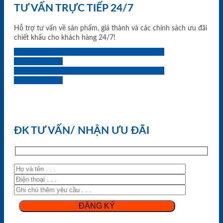
TƯ VẤN TRỰC TIẾP 24/7
Hỗ trợ tư vấn về sản phẩm, giá thành và các chính sách ưu đãi
chiết khấu cho khách hàng 24/7!
0933.707.707
0834.494.494
0855.400.400
0824.400.400
0834.300.300
0854.901.901
0899.400.400
0818.400.400
ĐK TƯ VẤN/ NHẬN ƯU ĐÃI