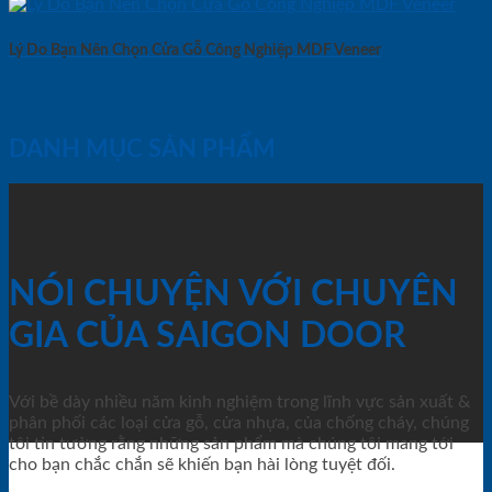
Lý Do Bạn Nên Chọn Cửa Gỗ Công Nghiệp MDF Veneer
DANH MỤC SẢN PHẨM
NÓI CHUYỆN VỚI CHUYÊN
GIA CỦA SAIGON DOOR
Với bề dày nhiều năm kinh nghiệm trong lĩnh vực sản xuất &
phân phối các loại cửa gỗ, cửa nhựa, của chống cháy, chúng
tôi tin tưởng rằng những sản phẩm mà chúng tôi mang tới
cho bạn chắc chắn sẽ khiến bạn hài lòng tuyệt đối.