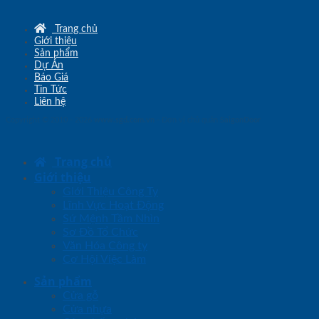
Trang chủ
Giới thiệu
Sản phẩm
Dự Án
Báo Giá
Tin Tức
Liên hệ
Copyright © 2010 - 2026
www.sgd.com.vn
- Đơn vị chủ quản
SaigonDoor
Trang chủ
Giới thiệu
Giới Thiệu Công Ty
Lĩnh Vực Hoạt Động
Sứ Mệnh Tầm Nhìn
Sơ Đồ Tổ Chức
Văn Hóa Công ty
Cơ Hội Việc Làm
Sản phẩm
Cửa gỗ
Cửa nhựa