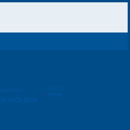
Next
→
Giường ngủ
Dự Án
IỆN MỚI ĐƯA