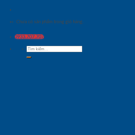
Chưa có sản phẩm trong giỏ hàng.
0933.707.707
Tìm
kiếm: