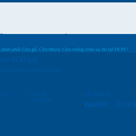
ỐNG SHOWROOM CỬA SAIGON DOOR
, phân phối Cửa gỗ, Cửa Nhựa, Cửa chống cháy uy tín tại HCM !
os-SGD.jpg
YB-352.jpg-Compos-SGD.jpg
 cửa
Sàn gỗ
Cầu thang gỗ
Cửa kính
Báo Giá
TIN TỨC - SỰ K