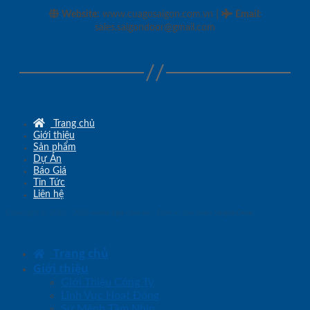
|
Website:
www.cuagosaigon.com.vn
Email
:
sales.saigondoor@gmail.com
Trang chủ
Giới thiệu
Sản phẩm
Dự Án
Báo Giá
Tin Tức
Liên hệ
Copyright © 2010 - 2026
www.sgd.com.vn
- Đơn vị chủ quản
SaigonDoor
Trang chủ
Giới thiệu
Giới Thiệu Công Ty
Lĩnh Vực Hoạt Động
Sứ Mệnh Tầm Nhìn