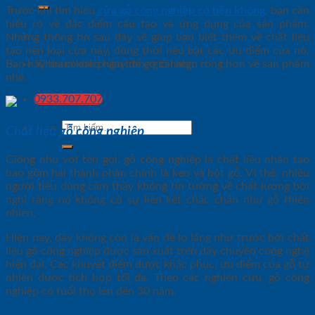
Trước khi tìm hiểu
cửa gỗ
công
nghiệp có bền không
, bạn cần
hiểu rõ về đặc điểm cấu tạo và ứng dụng của sản phẩm.
Những thông tin sau đây sẽ giúp bạn biết thêm về chất liệu
tạo nên loại cửa này, đồng thời nêu bật các ưu điểm của nó.
Bạn hãy tham khảo ngay để có cái nhìn rộng hơn về sản phẩm
Chưa có sản phẩm trong giỏ hàng.
nhé.
0933.707.707
Tìm
Chất liệu gỗ công nghiệp
kiếm:
Giống như với tên gọi, gỗ công nghiệp là chất liệu nhân tạo
bao gồm hai thành phần chính là keo và bột gỗ. Vì thế, nhiều
người tiêu dùng cảm thấy không tin tưởng về chất lượng bởi
nghĩ rằng nó không có sự liên kết chắc chắn như gỗ thiên
nhiên.
Hiện nay, đây không còn là vấn đề lo lắng như trước bởi chất
liệu gỗ công nghiệp được sản xuất trên dây chuyền công nghệ
hiện đại. Các khuyết điểm được khắc phục, ưu điểm của gỗ tự
nhiên được tích hợp tối đa. Theo các nghiên cứu, gỗ công
nghiệp có tuổi thọ lên đến 30 năm.