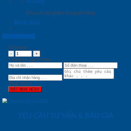
Giỏ hàng
Chưa có sản phẩm trong giỏ hàng.
Đăng nhập
Lightbox button
Số lượng:
Thông tin người mua
Tổng tiền:
0
ĐẶT MUA NGAY
YÊU CẦU TƯ VẤN & BÁO GIÁ