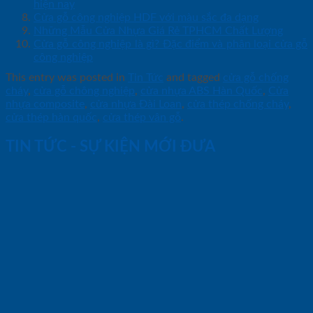
hiện nay
Cửa gỗ công nghiệp HDF với màu sắc đa dạng
Những Mẫu Cửa Nhựa Giá Rẻ TPHCM Chất Lượng
Cửa gỗ công nghiệp là gì? Đặc điểm và phân loại cửa gỗ
công nghiệp
This entry was posted in
Tin Tức
and tagged
cửa gỗ chống
cháy
,
cửa gỗ chông nghiệp
,
cửa nhựa ABS Hàn Quốc
,
Cửa
nhựa composite
,
cửa nhựa Đài Loan
,
cửa thép chống cháy
,
cửa thép hàn quốc
,
cửa thép vân gỗ
.
TIN TỨC - SỰ KIỆN MỚI ĐƯA