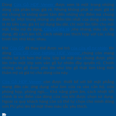
Dòng
Cửa Gỗ HDF Veneer
được xem là một trong những
dòng cửa phân khúc giá rẻ. Nhưng không phải vì mức giá rẻ
mà chúng ta không quan tâm đến những ưu điểm mà chúng
đem lại. Một trong những ưu điểm lớn nhất của dòng cửa này
là độ bền cao, giá trị sử dụng lâu dài, chỉ một lần tiền cho mãi
mãi. Mẫu mã đa dạng,
Cửa Gỗ giá rẻ
,nhẹ nhàng, màu sắc đa
dạng, độ cách âm tốt, cách nhiệt cao thích hợp với các công
trình lớn nhỏ khác nhau.
Khi
Cửa Gỗ
đã thay thế được vai trò
của cửa gỗ tự nhiên
thì
dòng
Cửa Gỗ Công Nghiệp HDF
Veneer
chúng còn mang
nhiều lợi ích hơn thế nữa. Lớp bề mặt của chúng được phủ
lên trên một lớp sơn vân gỗ tự nhiên đầy quyến rũ. Chính
những vân gỗ được phủ lên như lớp gỗ thật làm tăng tính
thẩm mỹ và giá trị cho dòng cửa này.
Cửa Gỗ HDF Veneer
còn được thiết kế với bề mặt phẳng
mang đến các ứng dụng như làm cửa ra vào căn hộ, cửa
phòng họp, phòng ngủ,… Khả năng giảm âm, cách nhiệt tốt
chính là ưu điểm của dòng cửa này khi được chọn sử dụng.
Ngoài ra quý khách hàng còn có thể tự chọn cho mình dòng
sơn PU phủ lên bề mặt theo màu sắc yêu thích.