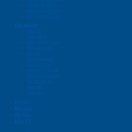
Sơ Đồ Tổ Chức
Văn Hóa Công ty
Cơ Hội Việc Làm
Sản phẩm
Cửa gỗ
Cửa nhựa
Cửa chống cháy
Phụ kiện cửa
Sàn gỗ
Cầu thang gỗ
Giường ngủ
Kệ bếp – Tủ bếp
Nội thất trang trí
Ốp tường gỗ
Vách gỗ
Cửa kính
Dự Án
Báo Giá
Tin Tức
Liên hệ