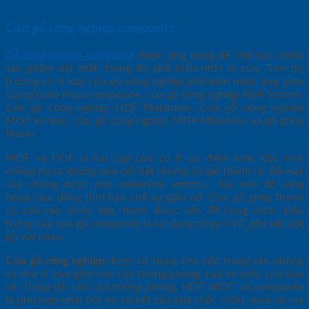
Cửa gỗ công nghiệp composite
Gỗ công nghiệp composite
được ứng dụng để chế tạo nhiều
sản phẩm nội thất, trong đó phổ biến nhất là cửa. Trên thị
trường có 6 loại cửa gỗ công nghiệp phổ biến nhất, bao gồm
cửa gỗ phủ nhựa composite, cửa gỗ công nghiệp HDF Veneer,
Cửa gỗ công nghiệp HDF Melamine, Cửa gỗ công nghiệp
MDF Veneer, Cửa gỗ công nghiệp MDF Melamine và gỗ ghép
thanh.
MDF và HDF là hai loại cửa có ít ưu điểm hơn, đặc tính
chống nước không quá nổi bật nhưng có giá thành rẻ. Bề mặt
của chúng được phủ melamine, veneer,… tạo nên độ sáng
bóng cao, đồng thời hạn chế sự giãn nở. Cửa gỗ ghép thanh
có cấu tạo nhiều lớp, tránh được vấn đề cong vênh. Đặc
trưng của cửa gỗ composite là sử dụng nhựa PVC gắn kết bột
gỗ với nhau.
Cửa gỗ công nghiệp
được sử dụng chủ yếu trong văn phòng
và nhà ở, bao gồm làm cửa thông phòng, cửa vệ sinh, cửa bảo
vệ. Trong đó, với cửa thông phòng, HDF, MDF và composite
là phù hợp nhất bởi nó có kết cấu khá chắc chắn, màu sắc và