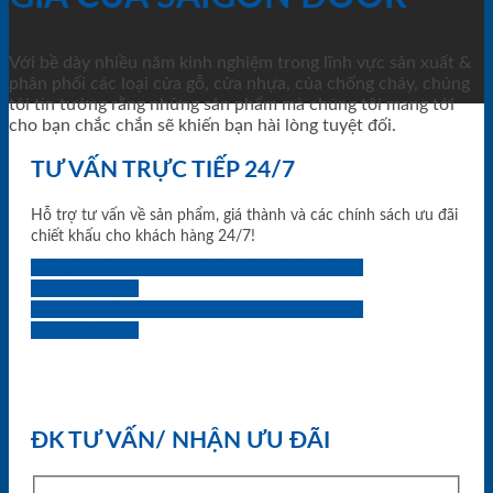
Với bề dày nhiều năm kinh nghiệm trong lĩnh vực sản xuất &
phân phối các loại cửa gỗ, cửa nhựa, của chống cháy, chúng
tôi tin tưởng rằng những sản phẩm mà chúng tôi mang tới
cho bạn chắc chắn sẽ khiến bạn hài lòng tuyệt đối.
TƯ VẤN TRỰC TIẾP 24/7
Hỗ trợ tư vấn về sản phẩm, giá thành và các chính sách ưu đãi
chiết khấu cho khách hàng 24/7!
0933.707.707
0834.494.494
0855.400.400
0824.400.400
0834.300.300
0854.901.901
0899.400.400
0818.400.400
ĐK TƯ VẤN/ NHẬN ƯU ĐÃI