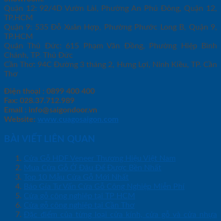
Quận 12: 92/4D Vườn Lài, Phường An Phú Đông, Quận 12,
TP.HCM
Quận 9: 535 Đỗ Xuân Hợp, Phường Phước Long B, Quận 9,
TP.HCM
Quận Thủ Đức: 615 Phạm Văn Đồng, Phường Hiệp Bình
Chánh, TP. Thủ Đức
Cần Thơ: 94C Đường 3 tháng 2, Hưng Lợi, Ninh Kiều, TP. Cần
Thơ
Điện thoại : 0899 400 400
Fax: 028.37.712.989
Email : info@saigondoor.vn
Website:
www.cuagosaigon.com
BÀI VIẾT LIÊN QUAN
Cửa Gỗ HDF Veneer Thương Hiệu Việt Nam
Mua Cửa Gỗ Ở Đâu Để Được Bền Nhất
Top 10 Mẫu Cửa Gỗ Mới Nhất
Báo Gía Tư Vấn Cửa Gỗ Công Nghiệp Miễn Phí
Cửa gỗ công nghiệp tại TP HCM
Cửa gỗ công nghiệp tại Cần Thơ
Đặc điểm của từng loại cửa kính, cửa gỗ và cửa nhựa