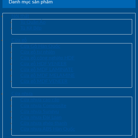
Danh mục sản phẩm
Nội thất
Tủ Quần Áo
Tủ Kệ Bếp
Cửa gỗ
Cửa Gỗ Hàn Quốc
Cửa gỗ tự nhiên
Cửa gỗ công nghiệp HDF
Cửa gỗ HDF VENEER
Cửa gỗ MDF LAMINATE
Cửa gỗ MDF MELAMINE
Cửa gỗ MDF VENEER
Cửa nhựa
Cửa nhựa cao cấp
Cửa nhựa Composite
Cửa nhựa Sungyu
Cửa nhựa Đài Loan
Cửa nhựa ghép thanh
Cửa nhựa ABS Hàn Quốc