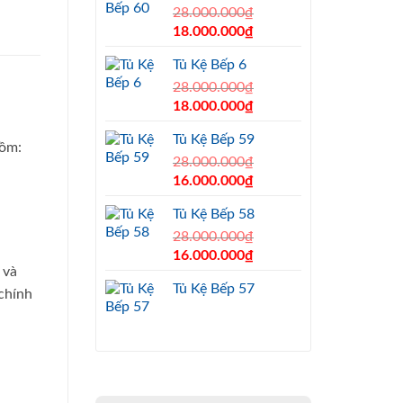
28.000.000
₫
Original
Current
18.000.000
₫
price
price
Tủ Kệ Bếp 6
was:
is:
28.000.000₫.
28.000.000
₫
18.000.000₫.
Original
Current
18.000.000
₫
price
price
Tủ Kệ Bếp 59
was:
is:
gồm:
28.000.000₫.
28.000.000
₫
18.000.000₫.
Original
Current
16.000.000
₫
price
price
Tủ Kệ Bếp 58
was:
is:
28.000.000₫.
28.000.000
₫
16.000.000₫.
Original
Current
16.000.000
₫
 và
price
price
Tủ Kệ Bếp 57
was:
is:
chính
28.000.000₫.
16.000.000₫.