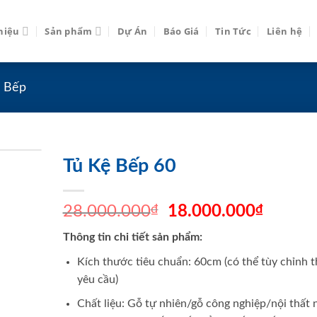
thiệu
Sản phẩm
Dự Án
Báo Giá
Tin Tức
Liên hệ
ệ Bếp
Tủ Kệ Bếp 60
Original
Curren
28.000.000
₫
18.000.000
₫
price
price
Thông tin chi tiết sản phẩm:
was:
is:
28.000.000₫.
18.000
Kích thước tiêu chuẩn: 60cm (có thể tùy chỉnh 
yêu cầu)
Chất liệu: Gỗ tự nhiên/gỗ công nghiệp/nội thất