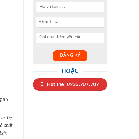
HOẶC
Hotline: 0933.707.707
gian
các hệ
ỗ chất
 bán