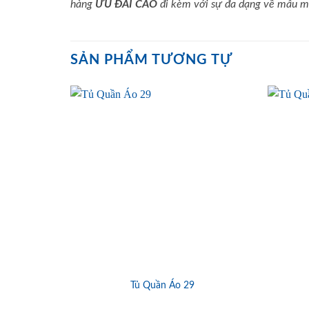
hàng
ƯU ĐÃI
CAO
đi kèm với sự đa dạng về mẫu mã
SẢN PHẨM TƯƠNG TỰ
Tủ Quần Áo 29