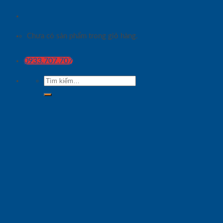
Chưa có sản phẩm trong giỏ hàng.
0933.707.707
Tìm
kiếm: