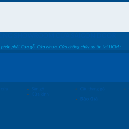
ỐNG SHOWROOM CỬA SAIGON DOOR
, phân phối Cửa gỗ, Cửa Nhựa, Cửa chống cháy uy tín tại HCM !
 cửa
Sàn gỗ
Cầu thang gỗ
Cửa kính
Báo Giá