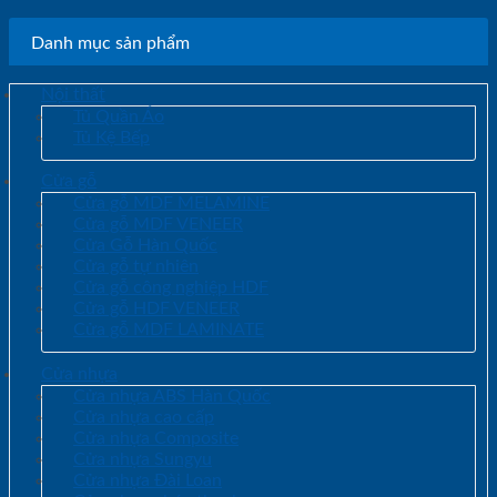
Danh mục sản phẩm
Nội thất
Tủ Quần Áo
Tủ Kệ Bếp
Cửa gỗ
Cửa gỗ MDF MELAMINE
Cửa gỗ MDF VENEER
Cửa Gỗ Hàn Quốc
Cửa gỗ tự nhiên
Cửa gỗ công nghiệp HDF
Cửa gỗ HDF VENEER
Cửa gỗ MDF LAMINATE
Cửa nhựa
Cửa nhựa ABS Hàn Quốc
Cửa nhựa cao cấp
Cửa nhựa Composite
Cửa nhựa Sungyu
Cửa nhựa Đài Loan