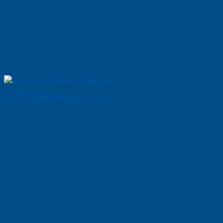
Cửa Gỗ Tự Nhiên 6A Ash sang