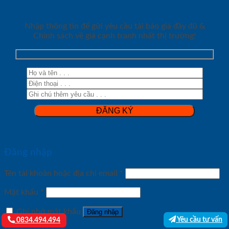
Nhập thông tin để gửi yêu cầu tải báo giá đầy đủ &
Chính sách về giá cạnh tranh nhất thị trường!
Đăng nhập
Tên tài khoản hoặc địa chỉ email
*
Mật khẩu
*
Ghi nhớ mật khẩu
Đăng nhập
Yêu cầu tư vấn
0834.494.494