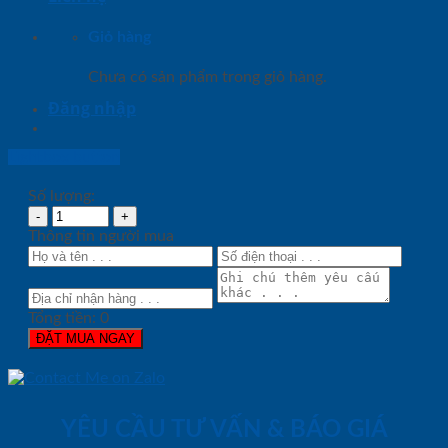
Giỏ hàng
Chưa có sản phẩm trong giỏ hàng.
Đăng nhập
Lightbox button
Số lượng:
Thông tin người mua
Tổng tiền:
0
ĐẶT MUA NGAY
YÊU CẦU TƯ VẤN & BÁO GIÁ