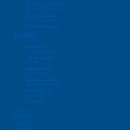
Lĩnh Vực Hoạt Động
Sứ Mệnh Tầm Nhìn
Sơ Đồ Tổ Chức
Văn Hóa Công ty
Cơ Hội Việc Làm
Sản phẩm
Cửa gỗ
Cửa nhựa
Cửa chống cháy
Phụ kiện cửa
Sàn gỗ
Cầu thang gỗ
Giường ngủ
Kệ bếp – Tủ bếp
Nội thất trang trí
Ốp tường gỗ
Vách gỗ
Cửa kính
Dự Án
Báo Giá
Tin Tức
Liên hệ