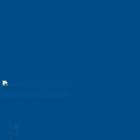
Cửa Gỗ Tự Nhiên 6A Ash sang
1
2