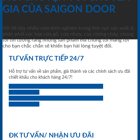
GIA CỦA SAIGON DOOR
Với bề dày nhiều năm kinh nghiệm trong lĩnh vực sản xuất &
phân phối các loại cửa gỗ, cửa nhựa, của chống cháy, chúng
tôi tin tưởng rằng những sản phẩm mà chúng tôi mang tới
cho bạn chắc chắn sẽ khiến bạn hài lòng tuyệt đối.
TƯ VẤN TRỰC TIẾP 24/7
Hỗ trợ tư vấn về sản phẩm, giá thành và các chính sách ưu đãi
chiết khấu cho khách hàng 24/7!
0933.707.707
0834.494.494
0855.400.400
0824.400.400
0834.300.300
0854.901.901
0899.400.400
0818.400.400
ĐK TƯ VẤN/ NHẬN ƯU ĐÃI