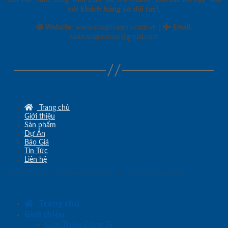
với khách hàng và đối tác!.
|
Website:
www.cuagosaigon.com.vn
Email
:
sales.saigondoor@gmail.com
Trang chủ
Giới thiệu
Sản phẩm
Dự Án
Báo Giá
Tin Tức
Liên hệ
Copyright © 2010 - 2026
www.sgd.com.vn
- Đơn vị chủ quản
SaigonDoor
Trang chủ
Giới thiệu
Giới Thiệu Công Ty