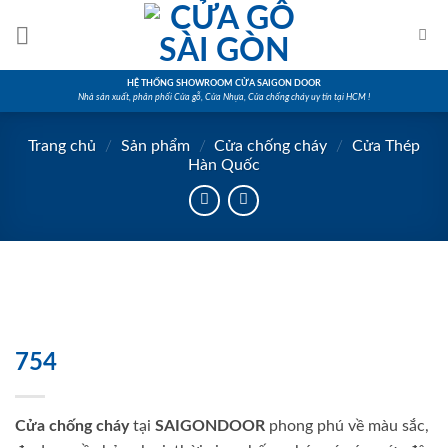
Skip
to
content
HỆ THỐNG SHOWROOM CỬA SAIGON DOOR
Nhà sản xuất, phân phối Cửa gỗ, Cửa Nhựa, Cửa chống cháy uy tín tại HCM !
Trang chủ
/
Sản phẩm
/
Cửa chống cháy
/
Cửa Thép
Hàn Quốc
754
Cửa chống cháy
tại
SAIGONDOOR
phong phú về màu sắc,