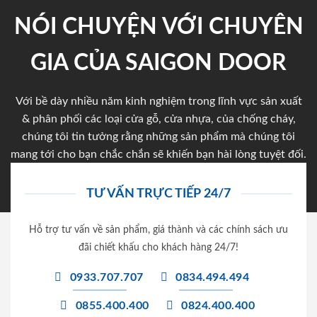
NÓI CHUYỆN VỚI CHUYÊN
GIA CỦA SAIGON DOOR
Với bề dày nhiều năm kinh nghiệm trong lĩnh vực sản xuất
& phân phối các loại cửa gỗ, cửa nhựa, của chống cháy,
chúng tôi tin tưởng rằng những sản phẩm mà chúng tôi
mang tới cho bạn chắc chắn sẽ khiến bạn hài lòng tuyệt đối.
TƯ VẤN TRỰC TIẾP 24/7
Hỗ trợ tư vấn về sản phẩm, giá thành và các chính sách ưu
đãi chiết khấu cho khách hàng 24/7!
0933.707.707
0834.494.494
0855.400.400
0824.400.400