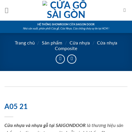
Skip
to
content
HỆ THỐNG SHOWROOM CỬA SAIGON DOOR
Nhà sản xuất, phân phối Cửa gỗ, Cửa Nhựa, Cửa chống cháy uy tín tại HCM !
Trang chủ
/
Sản phẩm
/
Cửa nhựa
/
Cửa nhựa
Composite
A05 21
Cửa nhựa và nhựa gỗ tại SAIGONDOOR
là thương hiệu sản