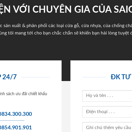
ỆN VỚI CHUYÊN GIA CỦA SA
c sản xuất & phân phối các loại cửa gỗ, cửa nhựa, của chống c
úng tôi mang tới cho bạn chắc chắn sẽ khiến bạn hài lòng tuyệt đ
 24/7
ĐK TƯ
ính sách ưu đãi chiết khấu
0834.300.300
0854.901.901