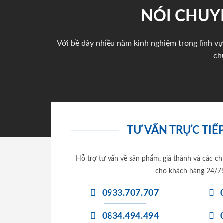
NÓI CHUY
Với bề dày nhiều năm kinh nghiệm trong lĩnh vự
ch
TƯ VẤN TRỰC TIẾP
Hỗ trợ tư vấn về sản phẩm, giá thành và các ch
cho khách hàng 24/7!
0933.707.707
0834.494.494