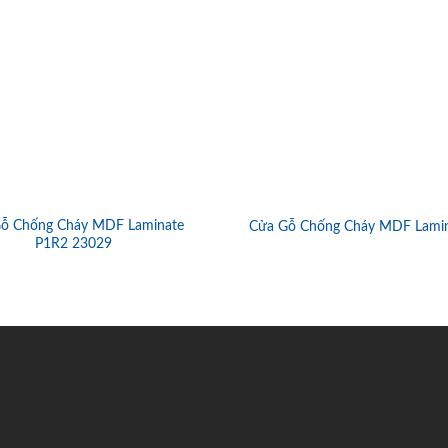
ỗ Chống Cháy MDF Laminate
Cửa Gỗ Chống Cháy MDF Lami
P1R2 23029