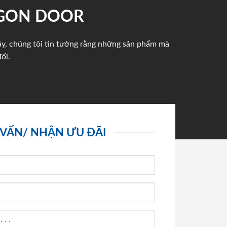
IGON DOOR
háy, chúng tôi tin tưởng rằng những sản phẩm mà
ối.
 VẤN/ NHẬN ƯU ĐÃI