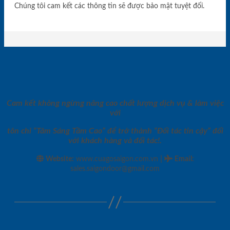
Chúng tôi cam kết các thông tin sẽ được bảo mật tuyệt đối.
Cam kết không ngừng nâng cao chất lượng dịch vụ & làm việc
với
tôn chỉ “Tâm Sáng Tầm Cao” để trở thành “Đối tác tin cậy” đối
với khách hàng và đối tác!.
|
Website:
www.cuagosaigon.com.vn
Email
:
sales.saigondoor@gmail.com