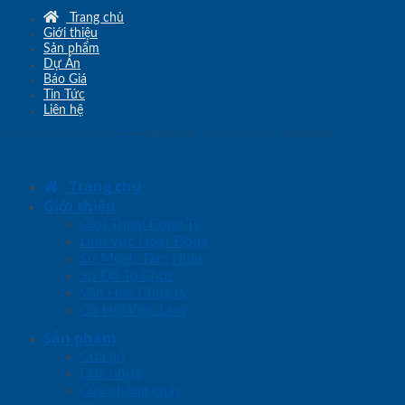
Trang chủ
Giới thiệu
Sản phẩm
Dự Án
Báo Giá
Tin Tức
Liên hệ
Copyright © 2010 - 2026
www.sgd.com.vn
- Đơn vị chủ quản
SaigonDoor
Trang chủ
Giới thiệu
Giới Thiệu Công Ty
Lĩnh Vực Hoạt Động
Sứ Mệnh Tầm Nhìn
Sơ Đồ Tổ Chức
Văn Hóa Công ty
Cơ Hội Việc Làm
Sản phẩm
Cửa gỗ
Cửa nhựa
Cửa chống cháy