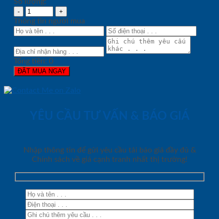
Số lượng:
Thông tin người mua
Tổng tiền:
0
ĐẶT MUA NGAY
YÊU CẦU TƯ VẤN & BÁO GIÁ
Nhập thông tin để gửi yêu cầu tải báo giá đầy đủ &
Chính sách về giá cạnh tranh nhất thị trường!