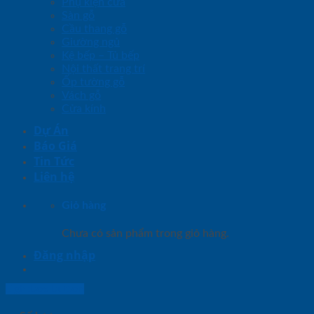
Phụ kiện cửa
Sàn gỗ
Cầu thang gỗ
Giường ngủ
Kệ bếp – Tủ bếp
Nội thất trang trí
Ốp tường gỗ
Vách gỗ
Cửa kính
Dự Án
Báo Giá
Tin Tức
Liên hệ
Giỏ hàng
Chưa có sản phẩm trong giỏ hàng.
Đăng nhập
Lightbox button