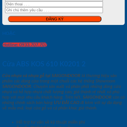
HOẶC
Hotline: 0933.707.707
Cửa ABS KOS 610 K0201 2
Cửa nhựa và nhựa gỗ tại SAIGONDOOR
là thương hiệu sản
phẩm các dòng cửa trong một chuỗi các hệ thống Showroom
SAIGONDOOR
. Chuyên sản xuất và phân phối những dòng cửa
nhựa và hỗ hợp nhựa chất lượng cao, giá thành rẻ nhất và phù
hợp với mọi nhu cầu khách hàng. Trên hết,
SAIGONDOOR
còn có
những chính sách bán hàng
ƯU ĐÃI
CAO
đi kèm với sự đa dạng
về mẫu mã, loại cửa gỗ và cả phân khúc giá thành.
Hỗ trợ tư vấn về kỹ thuật miễn phí