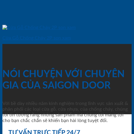
Cửa Gỗ Chống Cháy 2P son xam
NÓI CHUYỆN VỚI CHUYÊN
GIA CỦA SAIGON DOOR
Với bề dày nhiều năm kinh nghiệm trong lĩnh vực sản xuất &
phân phối các loại cửa gỗ, cửa nhựa, của chống cháy, chúng
tôi tin tưởng rằng những sản phẩm mà chúng tôi mang tới
cho bạn chắc chắn sẽ khiến bạn hài lòng tuyệt đối.
TƯ VẤN TRỰC TIẾP 24/7