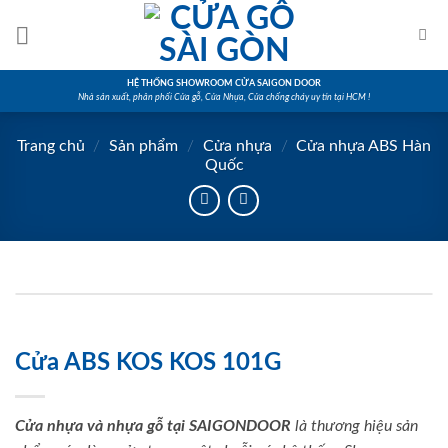
Skip
to
content
HỆ THỐNG SHOWROOM CỬA SAIGON DOOR
Nhà sản xuất, phân phối Cửa gỗ, Cửa Nhựa, Cửa chống cháy uy tín tại HCM !
Trang chủ
/
Sản phẩm
/
Cửa nhựa
/
Cửa nhựa ABS Hàn
Quốc
Cửa ABS KOS KOS 101G
Cửa nhựa và nhựa gỗ tại SAIGONDOOR
là thương hiệu sản