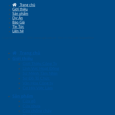
Trang chủ
Giới thiệu
Sản phẩm
Dự Án
Báo Giá
Tin Tức
Liên hệ
Copyright © 2010 - 2026
www.sgd.com.vn
- Đơn vị chủ quản
SaigonDoor
Trang chủ
Giới thiệu
Giới Thiệu Công Ty
Lĩnh Vực Hoạt Động
Sứ Mệnh Tầm Nhìn
Sơ Đồ Tổ Chức
Văn Hóa Công ty
Cơ Hội Việc Làm
Sản phẩm
Cửa gỗ
Cửa nhựa
Cửa chống cháy