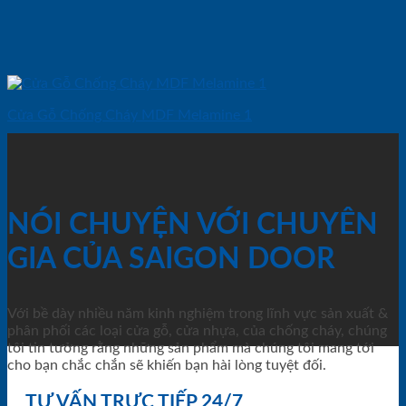
Cửa Gỗ Chống Cháy MDF Melamine 1
NÓI CHUYỆN VỚI CHUYÊN
GIA CỦA SAIGON DOOR
Với bề dày nhiều năm kinh nghiệm trong lĩnh vực sản xuất &
phân phối các loại cửa gỗ, cửa nhựa, của chống cháy, chúng
tôi tin tưởng rằng những sản phẩm mà chúng tôi mang tới
cho bạn chắc chắn sẽ khiến bạn hài lòng tuyệt đối.
TƯ VẤN TRỰC TIẾP 24/7