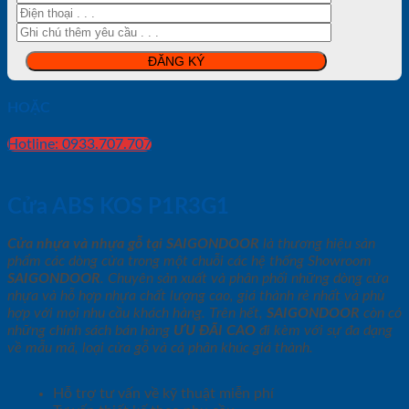
HOẶC
Hotline: 0933.707.707
Cửa ABS KOS P1R3G1
Cửa nhựa và nhựa gỗ tại SAIGONDOOR
là thương hiệu sản
phẩm các dòng cửa trong một chuỗi các hệ thống Showroom
SAIGONDOOR
. Chuyên sản xuất và phân phối những dòng cửa
nhựa và hỗ hợp nhựa chất lượng cao, giá thành rẻ nhất và phù
hợp với mọi nhu cầu khách hàng. Trên hết,
SAIGONDOOR
còn có
những chính sách bán hàng
ƯU ĐÃI
CAO
đi kèm với sự đa dạng
về mẫu mã, loại cửa gỗ và cả phân khúc giá thành.
Hỗ trợ tư vấn về kỹ thuật miễn phí