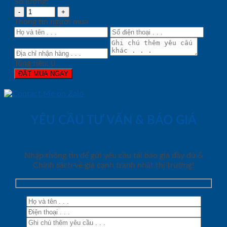
Số lượng:
Thông tin người mua
Tổng tiền:
0
ĐẶT MUA NGAY
YÊU CẦU TƯ VẤN & BÁO GIÁ
Nhập thông tin để gửi yêu cầu tải báo giá đầy đủ &
Chính sách về giá cạnh tranh nhất thị trường!