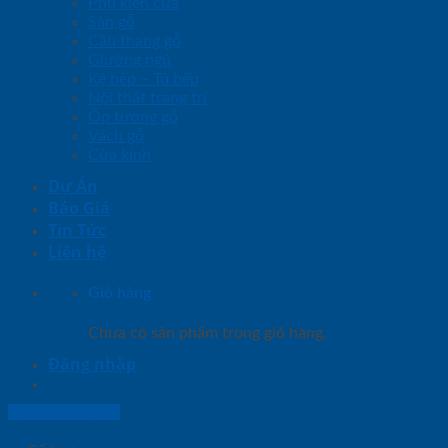
Phụ kiện cửa
Sàn gỗ
Cầu thang gỗ
Giường ngủ
Kệ bếp – Tủ bếp
Nội thất trang trí
Ốp tường gỗ
Vách gỗ
Cửa kính
Dự Án
Báo Giá
Tin Tức
Liên hệ
Giỏ hàng
Chưa có sản phẩm trong giỏ hàng.
Đăng nhập
Lightbox button