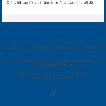
Chúng tôi cam kết các thông tin sẽ được bảo mật tuyệt đối.
Cam kết không ngừng nâng cao chất lượng dịch vụ & làm việc
với
tôn chỉ “Tâm Sáng Tầm Cao” để trở thành “Đối tác tin cậy” đối
với khách hàng và đối tác!.
|
Website:
www.cuagosaigon.com.vn
Email
:
sales.saigondoor@gmail.com