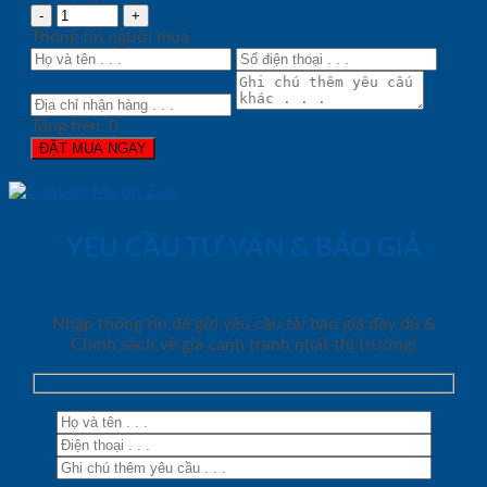
Thông tin người mua
Tổng tiền:
0
ĐẶT MUA NGAY
YÊU CẦU TƯ VẤN & BÁO GIÁ
Nhập thông tin để gửi yêu cầu tải báo giá đầy đủ &
Chính sách về giá cạnh tranh nhất thị trường!