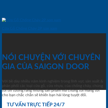
Cửa Gỗ Chống Cháy 2P son xam
NÓI CHUYỆN VỚI CHUYÊN
GIA CỦA SAIGON DOOR
Với bề dày nhiều năm kinh nghiệm trong lĩnh vực sản xuất &
phân phối các loại cửa gỗ, cửa nhựa, của chống cháy, chúng
tôi tin tưởng rằng những sản phẩm mà chúng tôi mang tới
cho bạn chắc chắn sẽ khiến bạn hài lòng tuyệt đối.
TƯ VẤN TRỰC TIẾP 24/7