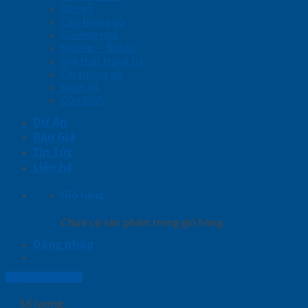
Sàn gỗ
Cầu thang gỗ
Giường ngủ
Kệ bếp – Tủ bếp
Nội thất trang trí
Ốp tường gỗ
Vách gỗ
Cửa kính
Dự Án
Báo Giá
Tin Tức
Liên hệ
Giỏ hàng
Chưa có sản phẩm trong giỏ hàng.
Đăng nhập
Lightbox button
Số lượng: