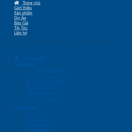
Trang chủ
Giới thiệu
Sản phẩm
Dự Án
Báo Giá
Tin Tức
Liên hệ
Copyright © 2010 - 2026
www.sgd.com.vn
- Đơn vị chủ quản
SaigonDoor
Trang chủ
Giới thiệu
Giới Thiệu Công Ty
Lĩnh Vực Hoạt Động
Sứ Mệnh Tầm Nhìn
Sơ Đồ Tổ Chức
Văn Hóa Công ty
Cơ Hội Việc Làm
Sản phẩm
Cửa gỗ
Cửa nhựa
Cửa chống cháy
Phụ kiện cửa