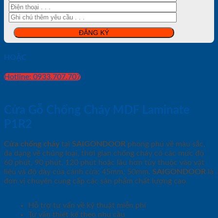
HOẶC
Hotline: 0933.707.707
Cửa Gỗ Chống Cháy MDF Laminate
P1R2
Cửa chống cháy
tại
SAIGONDOOR
phong phú về màu sắc,
đa dạng về chủng loại, thời gian chống cháy có các mức độ
60 phút, 90 phút, 120 phút hoặc lâu hơn tùy thuộc vào vật
liệu và độ dày của cánh cửa: 45mm, 50mm.
SAIGONDOOR
là
đơn vị chuyên cung cấp các sản phẩm chất lượng cao.
Hỗ trợ tư vấn về kỹ thuật miễn phí
Tư vấn thiết kế theo nhu cầu