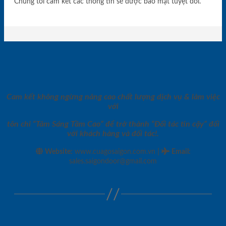
Chúng tôi cam kết các thông tin sẽ được bảo mật tuyệt đối.
Cam kết không ngừng nâng cao chất lượng dịch vụ & làm việc
với
tôn chỉ “Tâm Sáng Tầm Cao” để trở thành “Đối tác tin cậy” đối
với khách hàng và đối tác!.
|
Website:
www.cuagosaigon.com.vn
Email
:
sales.saigondoor@gmail.com