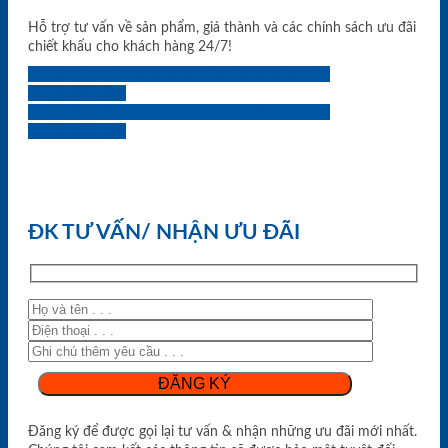
Hỗ trợ tư vấn về sản phẩm, giá thành và các chính sách ưu đãi
chiết khấu cho khách hàng 24/7!
0933.707.707
0834.494.494
0855.400.400
0824.400.400
0834.300.300
0854.901.901
0899.400.400
0818.400.400
ĐK TƯ VẤN/ NHẬN ƯU ĐÃI
Đăng ký để được gọi lại tư vấn & nhận những ưu đãi mới nhất.