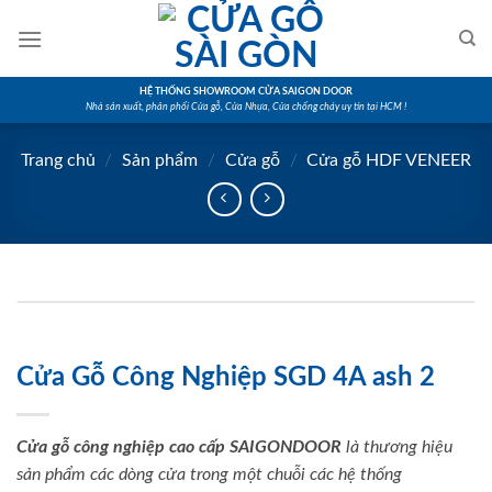
Skip
to
content
HỆ THỐNG SHOWROOM CỬA SAIGON DOOR
Nhà sản xuất, phân phối Cửa gỗ, Cửa Nhựa, Cửa chống cháy uy tín tại HCM !
Trang chủ
/
Sản phẩm
/
Cửa gỗ
/
Cửa gỗ HDF VENEER
Cửa Gỗ Công Nghiệp SGD 4A ash 2
Cửa gỗ công nghiệp cao cấp SAIGONDOOR
là thương hiệu
sản phẩm các dòng cửa trong một chuỗi các hệ thống