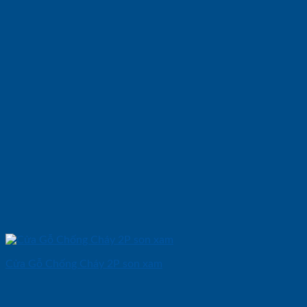
Cửa Gỗ Chống Cháy 2P son xam