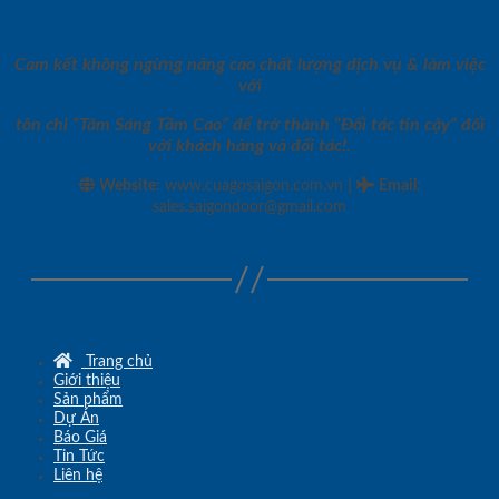
Cam kết không ngừng nâng cao chất lượng dịch vụ & làm việc
với
tôn chỉ “Tâm Sáng Tầm Cao” để trở thành “Đối tác tin cậy” đối
với khách hàng và đối tác!.
|
Website:
www.cuagosaigon.com.vn
Email
:
sales.saigondoor@gmail.com
Trang chủ
Giới thiệu
Sản phẩm
Dự Án
Báo Giá
Tin Tức
Liên hệ