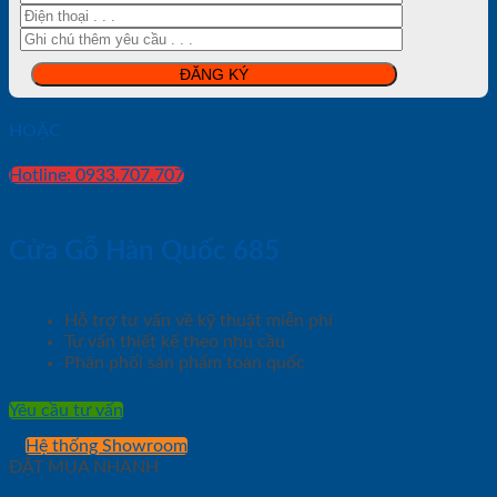
HOẶC
Hotline: 0933.707.707
Cửa Gỗ Hàn Quốc 685
Hỗ trợ tư vấn về kỹ thuật miễn phí
Tư vấn thiết kế theo nhu cầu
Phân phối sản phẩm toàn quốc
Yêu cầu tư vấn
Hệ thống Showroom
ĐẶT MUA NHANH