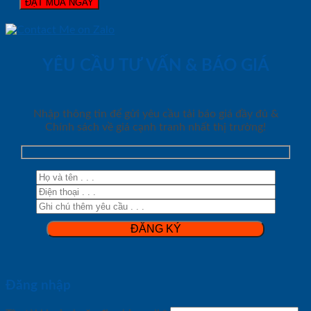
ĐẶT MUA NGAY
YÊU CẦU TƯ VẤN & BÁO GIÁ
Nhập thông tin để gửi yêu cầu tải báo giá đầy đủ &
Chính sách về giá cạnh tranh nhất thị trường!
Đăng nhập