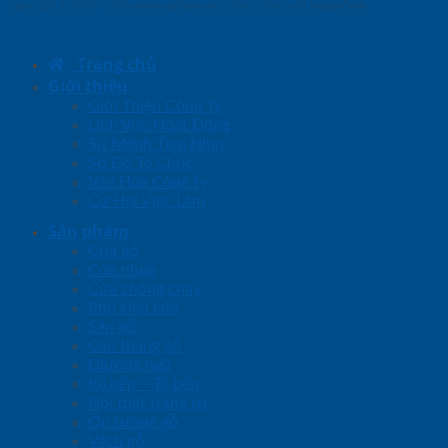
Copyright © 2010 - 2026
www.sgd.com.vn
- Đơn vị chủ quản
SaigonDoor
Trang chủ
Giới thiệu
Giới Thiệu Công Ty
Lĩnh Vực Hoạt Động
Sứ Mệnh Tầm Nhìn
Sơ Đồ Tổ Chức
Văn Hóa Công ty
Cơ Hội Việc Làm
Sản phẩm
Cửa gỗ
Cửa nhựa
Cửa chống cháy
Phụ kiện cửa
Sàn gỗ
Cầu thang gỗ
Giường ngủ
Kệ bếp – Tủ bếp
Nội thất trang trí
Ốp tường gỗ
Vách gỗ