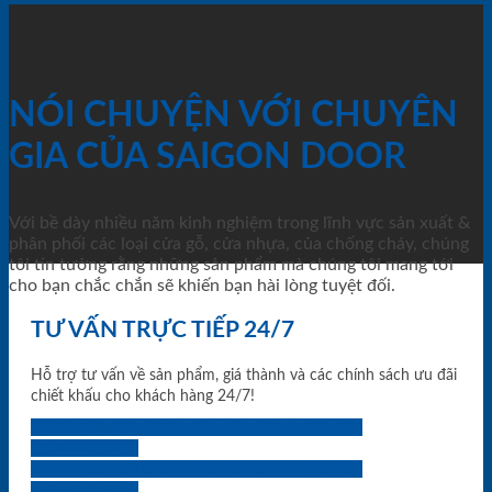
NÓI CHUYỆN VỚI CHUYÊN
GIA CỦA SAIGON DOOR
Với bề dày nhiều năm kinh nghiệm trong lĩnh vực sản xuất &
phân phối các loại cửa gỗ, cửa nhựa, của chống cháy, chúng
tôi tin tưởng rằng những sản phẩm mà chúng tôi mang tới
cho bạn chắc chắn sẽ khiến bạn hài lòng tuyệt đối.
TƯ VẤN TRỰC TIẾP 24/7
Hỗ trợ tư vấn về sản phẩm, giá thành và các chính sách ưu đãi
chiết khấu cho khách hàng 24/7!
0933.707.707
0834.494.494
0855.400.400
0824.400.400
0834.300.300
0854.901.901
0899.400.400
0818.400.400