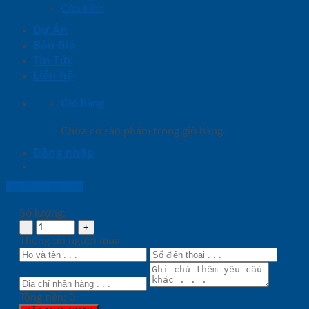
Cửa kính
Dự Án
Báo Giá
Tin Tức
Liên hệ
Giỏ hàng
Chưa có sản phẩm trong giỏ hàng.
Đăng nhập
Lightbox button
Số lượng:
Thông tin người mua
Tổng tiền:
0