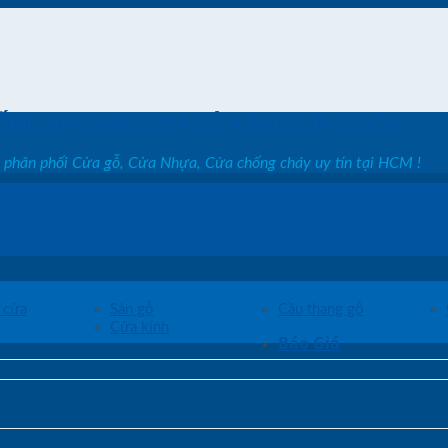
ỐNG SHOWROOM CỬA SAIGON DOOR
, phân phối Cửa gỗ, Cửa Nhựa, Cửa chống cháy uy tín tại HCM !
 cửa
Sàn gỗ
Cầu thang gỗ
Cửa kính
Báo Giá