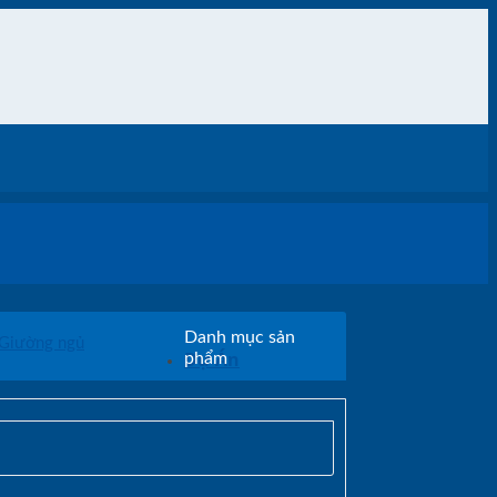
Danh mục sản
Giường ngủ
Dự Án
phẩm