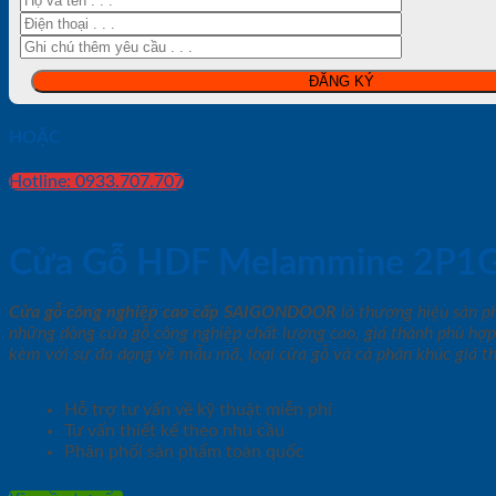
HOẶC
Hotline: 0933.707.707
Cửa Gỗ HDF Melammine 2P1
Cửa gỗ công nghiệp cao cấp SAIGONDOOR
là thương hiệu sản 
những dòng cửa gỗ công nghiệp chất lượng cao, giá thành phù hợp
kèm với sự đa dạng về mẫu mã, loại cửa gỗ và cả phân khúc giá t
Hỗ trợ tư vấn về kỹ thuật miễn phí
Tư vấn thiết kế theo nhu cầu
Phân phối sản phẩm toàn quốc