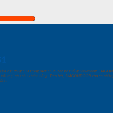
G1
phẩm các dòng cửa trong một chuỗi các hệ thống Showroom
SAIGO
 với mọi nhu cầu khách hàng. Trên hết,
SAIGONDOOR
còn có những
hành.