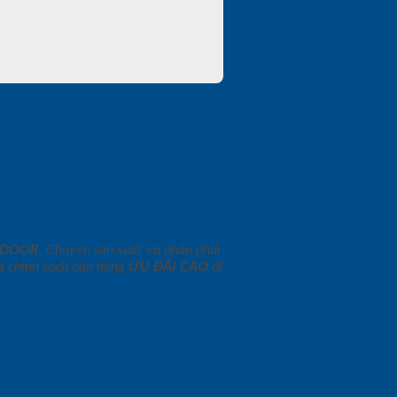
NDOOR
. Chuyên sản xuất và phân phối
 chính sách bán hàng
ƯU ĐÃI
CAO
đi