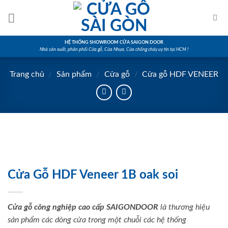
Skip
to
content
HỆ THỐNG SHOWROOM CỬA SAIGON DOOR
Nhà sản xuất, phân phối Cửa gỗ, Cửa Nhựa, Cửa chống cháy uy tín tại HCM !
Trang chủ
/
Sản phẩm
/
Cửa gỗ
/
Cửa gỗ HDF VENEER
Cửa Gỗ HDF Veneer 1B oak soi
Cửa gỗ công nghiệp cao cấp SAIGONDOOR
là thương hiệu
sản phẩm các dòng cửa trong một chuỗi các hệ thống