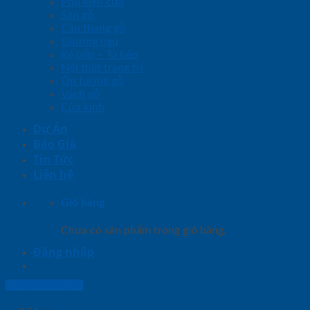
Phụ kiện cửa
Sàn gỗ
Cầu thang gỗ
Giường ngủ
Kệ bếp – Tủ bếp
Nội thất trang trí
Ốp tường gỗ
Vách gỗ
Cửa kính
Dự Án
Báo Giá
Tin Tức
Liên hệ
Giỏ hàng
Chưa có sản phẩm trong giỏ hàng.
Đăng nhập
Lightbox button