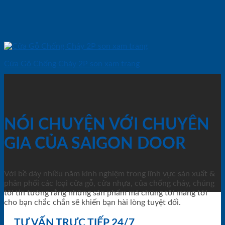
Cửa Gỗ Chống Cháy 2P son xam trang
NÓI CHUYỆN VỚI CHUYÊN
GIA CỦA SAIGON DOOR
Với bề dày nhiều năm kinh nghiệm trong lĩnh vực sản xuất &
phân phối các loại cửa gỗ, cửa nhựa, của chống cháy, chúng
tôi tin tưởng rằng những sản phẩm mà chúng tôi mang tới
cho bạn chắc chắn sẽ khiến bạn hài lòng tuyệt đối.
TƯ VẤN TRỰC TIẾP 24/7