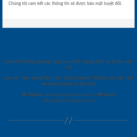
Chúng tôi cam kết các thông tin sẽ được bảo mật tuyệt đối.
Cam kết không ngừng nâng cao chất lượng dịch vụ & làm việc
với
tôn chỉ “Tâm Sáng Tầm Cao” để trở thành “Đối tác tin cậy” đối
với khách hàng và đối tác!.
|
Website:
www.cuagosaigon.com.vn
Email
:
sales.saigondoor@gmail.com