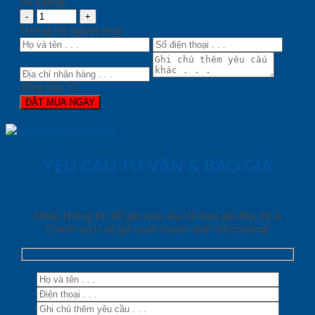
Số lượng:
Thông tin người mua
Tổng tiền:
0
ĐẶT MUA NGAY
YÊU CẦU TƯ VẤN & BÁO GIÁ
Nhập thông tin để gửi yêu cầu tải báo giá đầy đủ &
Chính sách về giá cạnh tranh nhất thị trường!