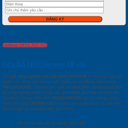
HOẶC
Hotline: 0933.707.707
Cửa Gỗ HDF Veneer 1B soi
Cửa gỗ công nghiệp cao cấp SAIGONDOOR
là thương hiệu sản
phẩm các dòng cửa trong một chuỗi các hệ thống Showroom
SAIGONDOOR
. Chuyên sản xuất và phân phối những dòng cửa
gỗ công nghiệp chất lượng cao, giá thành phù hợp với mọi nhu
cầu khách hàng. Trên hết,
SAIGONDOOR
còn có những chính
sách bán hàng
ƯU ĐÃI
CAO
đi kèm với sự đa dạng về mẫu mã,
loại cửa gỗ và cả phân khúc giá thành.
Hỗ trợ tư vấn về kỹ thuật miễn phí