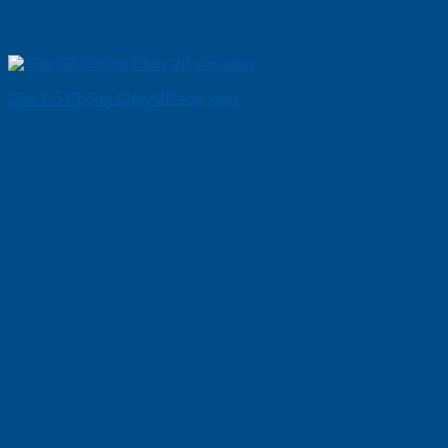
Cửa Gỗ Chống Cháy 2P son xam