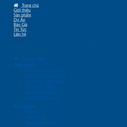
Trang chủ
Giới thiệu
Sản phẩm
Dự Án
Báo Giá
Tin Tức
Liên hệ
Copyright © 2010 - 2026
www.sgd.com.vn
- Đơn vị chủ quản
SaigonDoor
Trang chủ
Giới thiệu
Giới Thiệu Công Ty
Lĩnh Vực Hoạt Động
Sứ Mệnh Tầm Nhìn
Sơ Đồ Tổ Chức
Văn Hóa Công ty
Cơ Hội Việc Làm
Sản phẩm
Cửa gỗ
Cửa nhựa
Cửa chống cháy