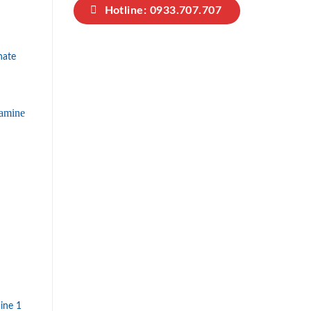
Hotline: 0933.707.707
nate
ine 1