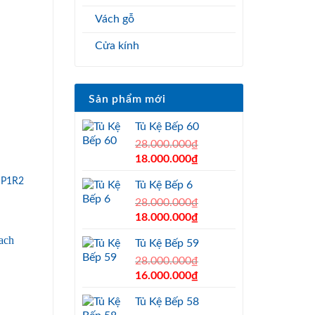
Vách gỗ
Cửa kính
Sản phẩm mới
Tủ Kệ Bếp 60
28.000.000
₫
Original
Current
18.000.000
₫
price
price
 P1R2
Tủ Kệ Bếp 6
was:
is:
28.000.000₫.
28.000.000
₫
18.000.000₫.
Original
Current
18.000.000
₫
price
price
Tủ Kệ Bếp 59
was:
is:
28.000.000₫.
28.000.000
₫
18.000.000₫.
Original
Current
16.000.000
₫
price
price
Tủ Kệ Bếp 58
was:
is: