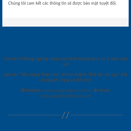
Chúng tôi cam kết các thông tin sẽ được bảo mật tuyệt đối.
Cam kết không ngừng nâng cao chất lượng dịch vụ & làm việc
với
tôn chỉ “Tâm Sáng Tầm Cao” để trở thành “Đối tác tin cậy” đối
với khách hàng và đối tác!.
|
Website:
www.cuagosaigon.com.vn
Email
:
sales.saigondoor@gmail.com