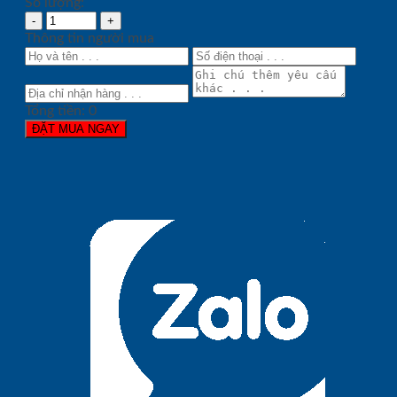
Số lượng:
Thông tin người mua
Tổng tiền:
0
ĐẶT MUA NGAY