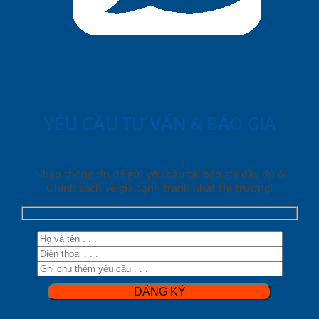
YÊU CẦU TƯ VẤN & BÁO GIÁ
Nhập thông tin để gửi yêu cầu tải báo giá đầy đủ &
Chính sách về giá cạnh tranh nhất thị trường!