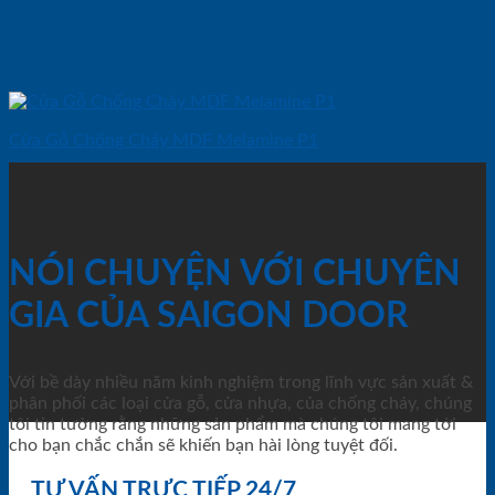
Cửa Gỗ Chống Cháy MDF Melamine P1
NÓI CHUYỆN VỚI CHUYÊN
GIA CỦA SAIGON DOOR
Với bề dày nhiều năm kinh nghiệm trong lĩnh vực sản xuất &
phân phối các loại cửa gỗ, cửa nhựa, của chống cháy, chúng
tôi tin tưởng rằng những sản phẩm mà chúng tôi mang tới
cho bạn chắc chắn sẽ khiến bạn hài lòng tuyệt đối.
TƯ VẤN TRỰC TIẾP 24/7