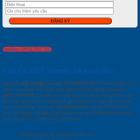
HOẶC
Hotline: 0933.707.707
Cửa Gỗ HDF Veneer 2A xoan dao
Cửa gỗ công nghiệp cao cấp SAIGONDOOR
là thương hiệu sản
phẩm các dòng cửa trong một chuỗi các hệ thống Showroom
SAIGONDOOR
. Chuyên sản xuất và phân phối những dòng cửa
gỗ công nghiệp chất lượng cao, giá thành phù hợp với mọi nhu
cầu khách hàng. Trên hết,
SAIGONDOOR
còn có những chính
sách bán hàng
ƯU ĐÃI
CAO
đi kèm với sự đa dạng về mẫu mã,
loại cửa gỗ và cả phân khúc giá thành.
Hỗ trợ tư vấn về kỹ thuật miễn phí