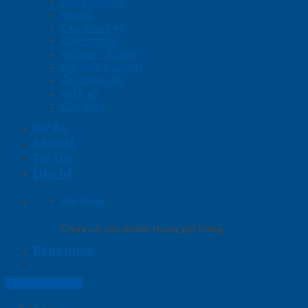
Phụ kiện cửa
Sàn gỗ
Cầu thang gỗ
Giường ngủ
Kệ bếp – Tủ bếp
Nội thất trang trí
Ốp tường gỗ
Vách gỗ
Cửa kính
Dự Án
Báo Giá
Tin Tức
Liên hệ
Giỏ hàng
Chưa có sản phẩm trong giỏ hàng.
Đăng nhập
Lightbox button