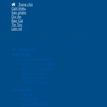
Trang chủ
Giới thiệu
Sản phẩm
Dự Án
Báo Giá
Tin Tức
Liên hệ
Copyright © 2010 - 2026
www.sgd.com.vn
- Đơn vị chủ quản
SaigonDoor
Trang chủ
Giới thiệu
Giới Thiệu Công Ty
Lĩnh Vực Hoạt Động
Sứ Mệnh Tầm Nhìn
Sơ Đồ Tổ Chức
Văn Hóa Công ty
Cơ Hội Việc Làm
Sản phẩm
Cửa gỗ
Cửa nhựa
Cửa chống cháy