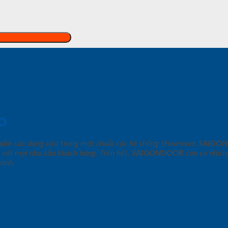
o
phẩm các dòng cửa trong một chuỗi các hệ thống Showroom
SAIGO
 với mọi nhu cầu khách hàng. Trên hết,
SAIGONDOOR
còn có những
hành.