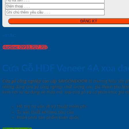
HOẶC
Hotline: 0933.707.707
Cửa Gỗ HDF Veneer 4A xoa da
Cửa gỗ công nghiệp cao cấp SAIGONDOOR
là thương hiệu sản 
những dòng cửa gỗ công nghiệp chất lượng cao, giá thành phù hợp
kèm với sự đa dạng về mẫu mã, loại cửa gỗ và cả phân khúc giá t
Hỗ trợ tư vấn về kỹ thuật miễn phí
Tư vấn thiết kế theo nhu cầu
Phân phối sản phẩm toàn quốc