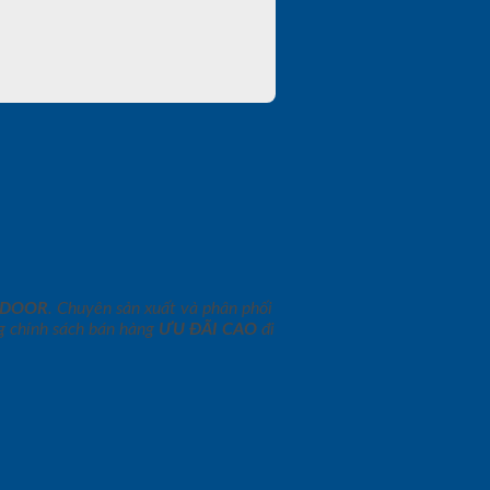
NDOOR
. Chuyên sản xuất và phân phối
 chính sách bán hàng
ƯU ĐÃI
CAO
đi