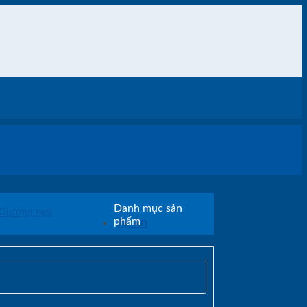
Danh mục sản
Giường ngủ
Dự Án
phẩm