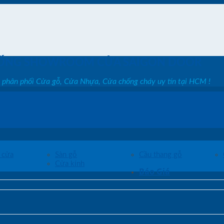
ỐNG SHOWROOM CỬA SAIGON DOOR
, phân phối Cửa gỗ, Cửa Nhựa, Cửa chống cháy uy tín tại HCM !
 cửa
Sàn gỗ
Cầu thang gỗ
Cửa kính
Báo Giá